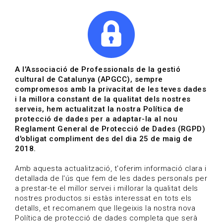
|
|
Agenda
Directori de documents
Actualitza't
A l'Associació de Professionals de la gestió
cultural de Catalunya (APGCC), sempre
Vols estar al dia?
compromesos amb la privacitat de les teves dades
i la millora constant de la qualitat dels nostres
serveis, hem actualitzat la nostra Política de
HOME
/
BLOG
protecció de dades per a adaptar-la al nou
Reglament General de Protecció de Dades (RGPD)
d'obligat compliment des del dia 25 de maig de
2018.
Estigues al dia
Amb aquesta actualització, t'oferim informació clara i
detallada de l'ús que fem de les dades personals per
a prestar-te el millor servei i millorar la qualitat dels
Convocatòries, activitats i notícies del sector de la
nostres productos.si estàs interessat en tots els
cultura.
detalls, et recomanem que llegeixis la nostra nova
Política de protecció de dades completa que serà