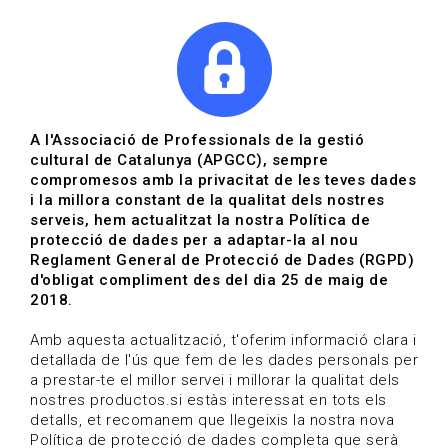
|
|
Agenda
Directori de documents
Actualitza't
A l'Associació de Professionals de la gestió
cultural de Catalunya (APGCC), sempre
Vols estar al dia?
compromesos amb la privacitat de les teves dades
i la millora constant de la qualitat dels nostres
serveis, hem actualitzat la nostra Política de
HOME
/
BLOG
protecció de dades per a adaptar-la al nou
Reglament General de Protecció de Dades (RGPD)
d'obligat compliment des del dia 25 de maig de
2018.
Estigues al dia
Amb aquesta actualització, t'oferim informació clara i
detallada de l'ús que fem de les dades personals per
a prestar-te el millor servei i millorar la qualitat dels
Convocatòries, activitats i notícies del sector de la
nostres productos.si estàs interessat en tots els
cultura.
detalls, et recomanem que llegeixis la nostra nova
Política de protecció de dades completa que serà