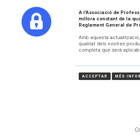
A l'Associació de Profess
millora constant de la qua
Reglament General de Pro
Qui s
Amb aquesta actualització, 
qualitat dels nostres produ
completa que serà aplicabl
Actualitza't
Vols estar al dia?
ACCEPTAR
MÉS INFO
HOME
/
BLOG
Co