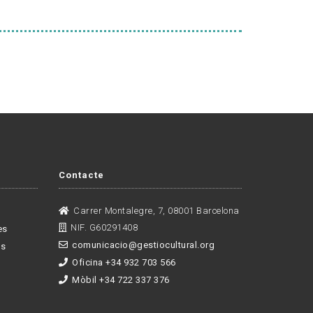
Contacte
Carrer Montalegre, 7, 08001 Barcelona
NIF. G60291408
es
comunicacio@gestiocultural.org
es
Oficina +34 932 703 566
Mòbil +34 722 337 376