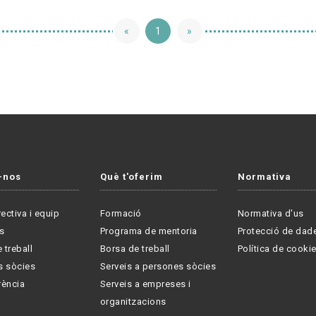
«
1
»
-nos
Què t'oferim
Normativa
rectiva i equip
Formació
Normativa d'us
s
Programa de mentoria
Protecció de dad
 treball
Borsa de treball
Política de cooki
s sòcies
Serveis a persones sòcies
rència
Serveis a empreses i
organitzacions