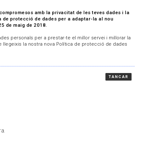
|
|
Agenda
Directori de documents
 compromesos amb la privacitat de les teves dades i la
ica de protecció de dades per a adaptar-la al nou
Associa't
Entra
25 de maig de 2018.
representem
Contacte
es personals per a prestar-te el millor servei i millorar la
 llegeixis la nostra nova Política de protecció de dades
TANCAR
ra.