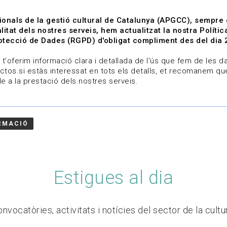
ionals de la gestió cultural de Catalunya (APGCC), sempre
litat dels nostres serveis, hem actualitzat la nostra Polít
tecció de Dades (RGPD) d'obligat compliment des del dia 
om
Línies de treball
Projectes
Serveis
A qui 
t'oferim informació clara i detallada de l'ús que fem de les dad
ctos.si estàs interessat en tots els detalls, et recomanem que
e a la prestació dels nostres serveis.
RMACIÓ
Estigues al dia
nvocatòries, activitats i notícies del sector de la cultu