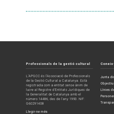
Professionals de la gestió cultural
Coneix
L'APGCC és l’Associació de Professionals
Junta di
de la Gestió Cultural a Catalunya. Està
Objectiu
registrada com a entitat sense ànim de
lucre al Registre d’Entitats Jurídiques de
Línies de
la Generalitat de Catalunya amb el
Persone
número 14486, des de l’any 1993. NIF:
Transpa
G60291408
Llegir-ne més