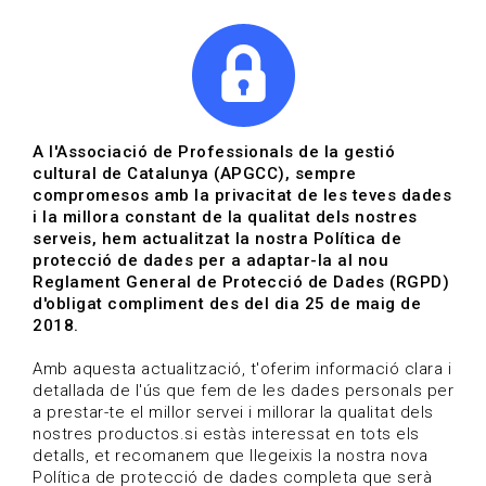
|
|
Agenda
Directori de documents
Actualitza't
A l'Associació de Professionals de la gestió
cultural de Catalunya (APGCC), sempre
Vols estar al dia?
compromesos amb la privacitat de les teves dades
i la millora constant de la qualitat dels nostres
serveis, hem actualitzat la nostra Política de
HOME
/
BLOG
protecció de dades per a adaptar-la al nou
Reglament General de Protecció de Dades (RGPD)
d'obligat compliment des del dia 25 de maig de
2018.
Estigues al dia
Amb aquesta actualització, t'oferim informació clara i
detallada de l'ús que fem de les dades personals per
a prestar-te el millor servei i millorar la qualitat dels
Convocatòries, activitats i notícies del sector de la
nostres productos.si estàs interessat en tots els
cultura.
detalls, et recomanem que llegeixis la nostra nova
Política de protecció de dades completa que serà