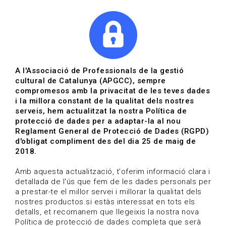
|
|
Agenda
Directori de documents
Actualitza't
A l'Associació de Professionals de la gestió
cultural de Catalunya (APGCC), sempre
Vols estar al dia?
compromesos amb la privacitat de les teves dades
i la millora constant de la qualitat dels nostres
serveis, hem actualitzat la nostra Política de
HOME
/
BLOG
protecció de dades per a adaptar-la al nou
Reglament General de Protecció de Dades (RGPD)
d'obligat compliment des del dia 25 de maig de
2018.
Estigues al dia
Amb aquesta actualització, t'oferim informació clara i
detallada de l'ús que fem de les dades personals per
a prestar-te el millor servei i millorar la qualitat dels
Convocatòries, activitats i notícies del sector de la
nostres productos.si estàs interessat en tots els
cultura.
detalls, et recomanem que llegeixis la nostra nova
Política de protecció de dades completa que serà