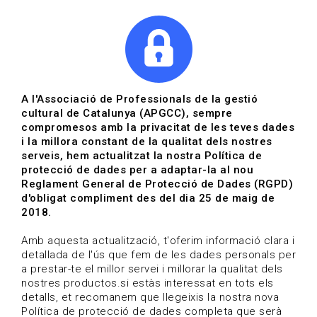
|
|
Agenda
Directori de documents
Actualitza't
A l'Associació de Professionals de la gestió
cultural de Catalunya (APGCC), sempre
Vols estar al dia?
compromesos amb la privacitat de les teves dades
i la millora constant de la qualitat dels nostres
serveis, hem actualitzat la nostra Política de
HOME
/
BLOG
protecció de dades per a adaptar-la al nou
Reglament General de Protecció de Dades (RGPD)
d'obligat compliment des del dia 25 de maig de
2018.
Estigues al dia
Amb aquesta actualització, t'oferim informació clara i
detallada de l'ús que fem de les dades personals per
a prestar-te el millor servei i millorar la qualitat dels
Convocatòries, activitats i notícies del sector de la
nostres productos.si estàs interessat en tots els
cultura.
detalls, et recomanem que llegeixis la nostra nova
Política de protecció de dades completa que serà