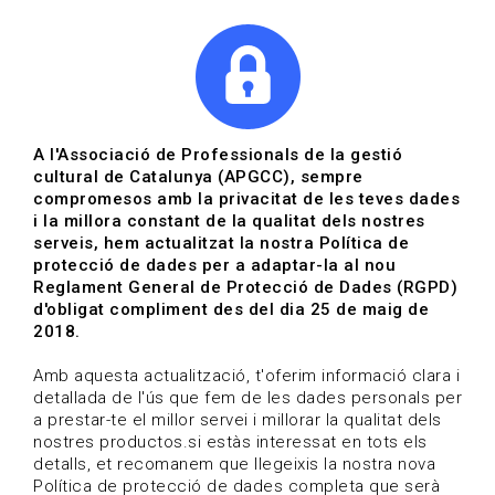
|
|
Agenda
Directori de documents
Actualitza't
A l'Associació de Professionals de la gestió
cultural de Catalunya (APGCC), sempre
Vols estar al dia?
compromesos amb la privacitat de les teves dades
i la millora constant de la qualitat dels nostres
serveis, hem actualitzat la nostra Política de
HOME
/
BLOG
protecció de dades per a adaptar-la al nou
Reglament General de Protecció de Dades (RGPD)
d'obligat compliment des del dia 25 de maig de
2018.
Estigues al dia
Amb aquesta actualització, t'oferim informació clara i
detallada de l'ús que fem de les dades personals per
a prestar-te el millor servei i millorar la qualitat dels
Convocatòries, activitats i notícies del sector de la
nostres productos.si estàs interessat en tots els
cultura.
detalls, et recomanem que llegeixis la nostra nova
Política de protecció de dades completa que serà