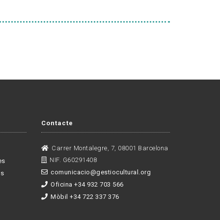
Contacte
Carrer Montalegre, 7, 08001 Barcelona
NIF. G60291408
es
comunicacio@gestiocultural.org
es
Oficina +34 932 703 566
Mòbil +34 722 337 376