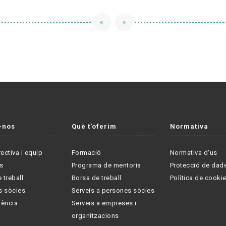
«
»
-nos
Què t'oferim
Normativa
rectiva i equip
Formació
Normativa d'us
s
Programa de mentoria
Protecció de dad
 treball
Borsa de treball
Política de cooki
s sòcies
Serveis a persones sòcies
rència
Serveis a empreses i
organitzacions