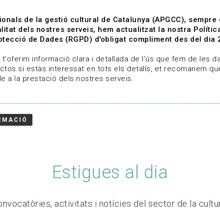
ionals de la gestió cultural de Catalunya (APGCC), sempre
litat dels nostres serveis, hem actualitzat la nostra Polít
tecció de Dades (RGPD) d'obligat compliment des del dia 
om
Línies de treball
Projectes
Serveis
A qui 
t'oferim informació clara i detallada de l'ús que fem de les dad
ctos.si estàs interessat en tots els detalls, et recomanem que
e a la prestació dels nostres serveis.
RMACIÓ
Estigues al dia
nvocatòries, activitats i notícies del sector de la cultu