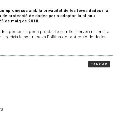
|
|
Agenda
Directori de documents
 compromesos amb la privacitat de les teves dades i la
ica de protecció de dades per a adaptar-la al nou
Associa't
Entra
25 de maig de 2018.
representem
Contacte
es personals per a prestar-te el millor servei i millorar la
 llegeixis la nostra nova Política de protecció de dades
TANCAR
ra.