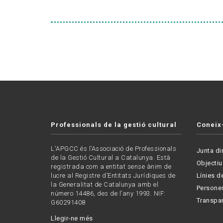
Professionals de la gestió cultural
Coneix
L'APGCC és l’Associació de Professionals
Junta di
de la Gestió Cultural a Catalunya. Està
Objectiu
registrada com a entitat sense ànim de
lucre al Registre d’Entitats Jurídiques de
Línies de
la Generalitat de Catalunya amb el
Persone
número 14486, des de l’any 1993. NIF:
Transpa
G60291408
Llegir-ne més