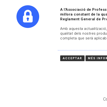
A l'Associació de Profess
millora constant de la qua
Reglament General de Pro
Qui s
Amb aquesta actualització, 
qualitat dels nostres produ
completa que serà aplicabl
Actualitza't
Vols estar al dia?
ACCEPTAR
MÉS INFO
HOME
/
BLOG
Co