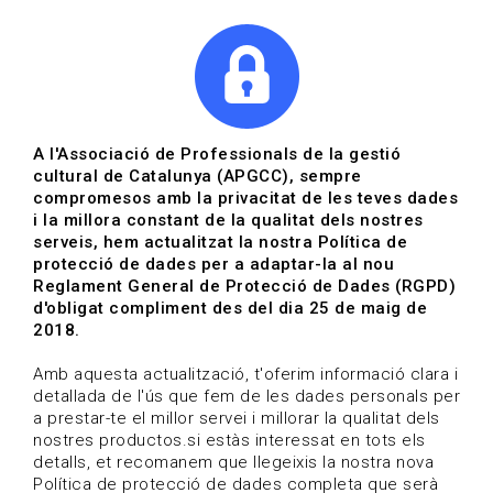
|
|
Agenda
Directori de documents
Actualitza't
A l'Associació de Professionals de la gestió
cultural de Catalunya (APGCC), sempre
Vols estar al dia?
compromesos amb la privacitat de les teves dades
i la millora constant de la qualitat dels nostres
serveis, hem actualitzat la nostra Política de
HOME
/
BLOG
protecció de dades per a adaptar-la al nou
Reglament General de Protecció de Dades (RGPD)
d'obligat compliment des del dia 25 de maig de
2018.
Estigues al dia
Amb aquesta actualització, t'oferim informació clara i
detallada de l'ús que fem de les dades personals per
a prestar-te el millor servei i millorar la qualitat dels
Convocatòries, activitats i notícies del sector de la
nostres productos.si estàs interessat en tots els
cultura.
detalls, et recomanem que llegeixis la nostra nova
Política de protecció de dades completa que serà