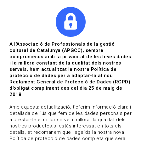
|
|
Agenda
Directori de documents
Actualitza't
A l'Associació de Professionals de la gestió
cultural de Catalunya (APGCC), sempre
Vols estar al dia?
compromesos amb la privacitat de les teves dades
i la millora constant de la qualitat dels nostres
serveis, hem actualitzat la nostra Política de
HOME
/
BLOG
protecció de dades per a adaptar-la al nou
Reglament General de Protecció de Dades (RGPD)
d'obligat compliment des del dia 25 de maig de
2018.
Estigues al dia
Amb aquesta actualització, t'oferim informació clara i
detallada de l'ús que fem de les dades personals per
a prestar-te el millor servei i millorar la qualitat dels
Convocatòries, activitats i notícies del sector de la
nostres productos.si estàs interessat en tots els
cultura.
detalls, et recomanem que llegeixis la nostra nova
Política de protecció de dades completa que serà