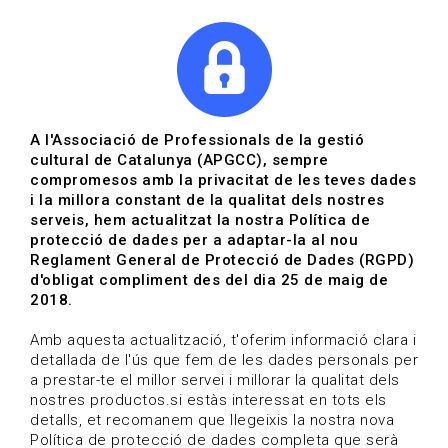
|
|
Agenda
Directori de documents
Actualitza't
A l'Associació de Professionals de la gestió
cultural de Catalunya (APGCC), sempre
Vols estar al dia?
compromesos amb la privacitat de les teves dades
i la millora constant de la qualitat dels nostres
serveis, hem actualitzat la nostra Política de
HOME
/
BLOG
protecció de dades per a adaptar-la al nou
Reglament General de Protecció de Dades (RGPD)
d'obligat compliment des del dia 25 de maig de
2018.
Estigues al dia
Amb aquesta actualització, t'oferim informació clara i
detallada de l'ús que fem de les dades personals per
a prestar-te el millor servei i millorar la qualitat dels
Convocatòries, activitats i notícies del sector de la
nostres productos.si estàs interessat en tots els
cultura.
detalls, et recomanem que llegeixis la nostra nova
Política de protecció de dades completa que serà