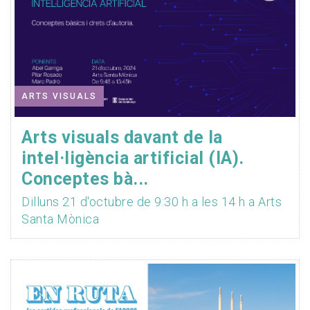
ARTS VISUALS
Arts visuals davant de la
intel·ligència artificial (IA).
Conceptes bà...
Dilluns 21 d'octubre de 9:30 h a les 14 h a Arts
Santa Mònica