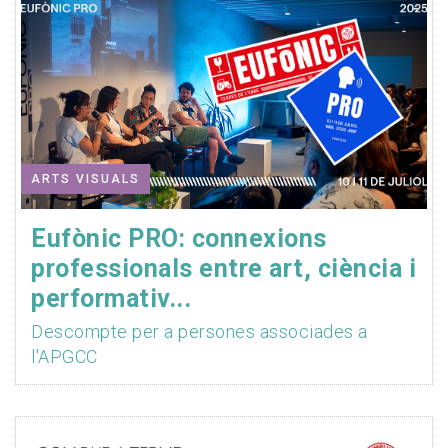
ARTS VISUALS
Eufònic PRO: connexions
professionals entre art, ciència i
performativ...
Descompte per a persones associades a
l'APGCC