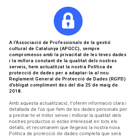
|
|
Agenda
Directori de documents
Actualitza't
A l'Associació de Professionals de la gestió
cultural de Catalunya (APGCC), sempre
Vols estar al dia?
compromesos amb la privacitat de les teves dades
i la millora constant de la qualitat dels nostres
serveis, hem actualitzat la nostra Política de
HOME
/
BLOG
protecció de dades per a adaptar-la al nou
Reglament General de Protecció de Dades (RGPD)
d'obligat compliment des del dia 25 de maig de
2018.
Estigues al dia
Amb aquesta actualització, t'oferim informació clara i
detallada de l'ús que fem de les dades personals per
a prestar-te el millor servei i millorar la qualitat dels
Convocatòries, activitats i notícies del sector de la
nostres productos.si estàs interessat en tots els
cultura.
detalls, et recomanem que llegeixis la nostra nova
Política de protecció de dades completa que serà