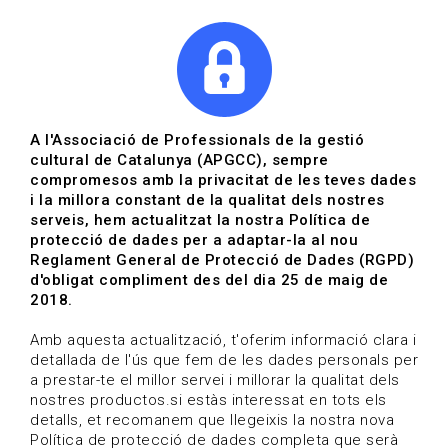
|
|
Agenda
Directori de documents
Actualitza't
A l'Associació de Professionals de la gestió
cultural de Catalunya (APGCC), sempre
Vols estar al dia?
compromesos amb la privacitat de les teves dades
i la millora constant de la qualitat dels nostres
serveis, hem actualitzat la nostra Política de
HOME
/
BLOG
protecció de dades per a adaptar-la al nou
Reglament General de Protecció de Dades (RGPD)
d'obligat compliment des del dia 25 de maig de
2018.
Estigues al dia
Amb aquesta actualització, t'oferim informació clara i
detallada de l'ús que fem de les dades personals per
a prestar-te el millor servei i millorar la qualitat dels
Convocatòries, activitats i notícies del sector de la
nostres productos.si estàs interessat en tots els
cultura.
detalls, et recomanem que llegeixis la nostra nova
Política de protecció de dades completa que serà