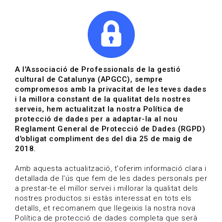
|
|
Agenda
Directori de documents
Actualitza't
A l'Associació de Professionals de la gestió
cultural de Catalunya (APGCC), sempre
Vols estar al dia?
compromesos amb la privacitat de les teves dades
i la millora constant de la qualitat dels nostres
serveis, hem actualitzat la nostra Política de
HOME
/
BLOG
protecció de dades per a adaptar-la al nou
Reglament General de Protecció de Dades (RGPD)
d'obligat compliment des del dia 25 de maig de
2018.
Estigues al dia
Amb aquesta actualització, t'oferim informació clara i
detallada de l'ús que fem de les dades personals per
a prestar-te el millor servei i millorar la qualitat dels
Convocatòries, activitats i notícies del sector de la
nostres productos.si estàs interessat en tots els
cultura.
detalls, et recomanem que llegeixis la nostra nova
Política de protecció de dades completa que serà