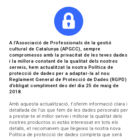
|
|
Agenda
Directori de documents
Actualitza't
A l'Associació de Professionals de la gestió
cultural de Catalunya (APGCC), sempre
Vols estar al dia?
compromesos amb la privacitat de les teves dades
i la millora constant de la qualitat dels nostres
serveis, hem actualitzat la nostra Política de
HOME
/
BLOG
protecció de dades per a adaptar-la al nou
Reglament General de Protecció de Dades (RGPD)
d'obligat compliment des del dia 25 de maig de
2018.
Estigues al dia
Amb aquesta actualització, t'oferim informació clara i
detallada de l'ús que fem de les dades personals per
a prestar-te el millor servei i millorar la qualitat dels
Convocatòries, activitats i notícies del sector de la
nostres productos.si estàs interessat en tots els
cultura.
detalls, et recomanem que llegeixis la nostra nova
Política de protecció de dades completa que serà