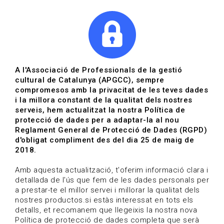
|
|
Agenda
Directori de documents
Actualitza't
A l'Associació de Professionals de la gestió
cultural de Catalunya (APGCC), sempre
Vols estar al dia?
compromesos amb la privacitat de les teves dades
i la millora constant de la qualitat dels nostres
serveis, hem actualitzat la nostra Política de
HOME
/
BLOG
protecció de dades per a adaptar-la al nou
Reglament General de Protecció de Dades (RGPD)
d'obligat compliment des del dia 25 de maig de
2018.
Estigues al dia
Amb aquesta actualització, t'oferim informació clara i
detallada de l'ús que fem de les dades personals per
a prestar-te el millor servei i millorar la qualitat dels
Convocatòries, activitats i notícies del sector de la
nostres productos.si estàs interessat en tots els
cultura.
detalls, et recomanem que llegeixis la nostra nova
Política de protecció de dades completa que serà