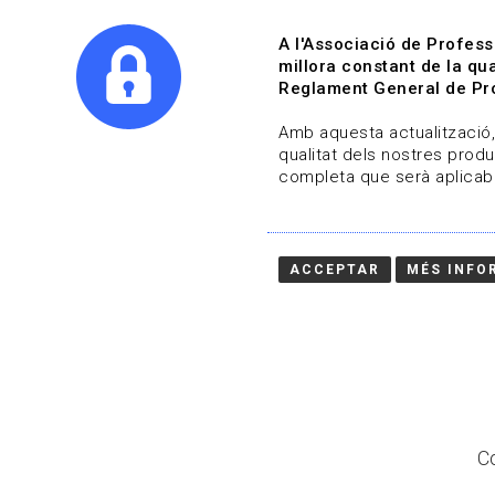
A l'Associació de Profess
millora constant de la qua
Reglament General de Pro
Qui s
Amb aquesta actualització, 
qualitat dels nostres produ
completa que serà aplicabl
Actualitza't
Vols estar al dia?
ACCEPTAR
MÉS INFO
HOME
/
BLOG
Co