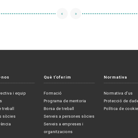
«
»
-nos
Què t'oferim
Normativa
rectiva i equip
Formació
Normativa d'us
s
Programa de mentoria
Protecció de dad
 treball
Borsa de treball
Política de cooki
s sòcies
Serveis a persones sòcies
rència
Serveis a empreses i
organitzacions