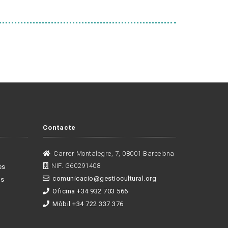
Contacte
Carrer Montalegre, 7, 08001 Barcelona
NIF. G60291408
es
comunicacio@gestiocultural.org
es
Oficina +34 932 703 566
Mòbil +34 722 337 376