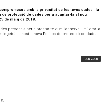
|
|
Agenda
Directori de documents
 compromesos amb la privacitat de les teves dades i la
ica de protecció de dades per a adaptar-la al nou
Associa't
Entra
25 de maig de 2018.
representem
Contacte
es personals per a prestar-te el millor servei i millorar la
 llegeixis la nostra nova Política de protecció de dades
TANCAR
ra.