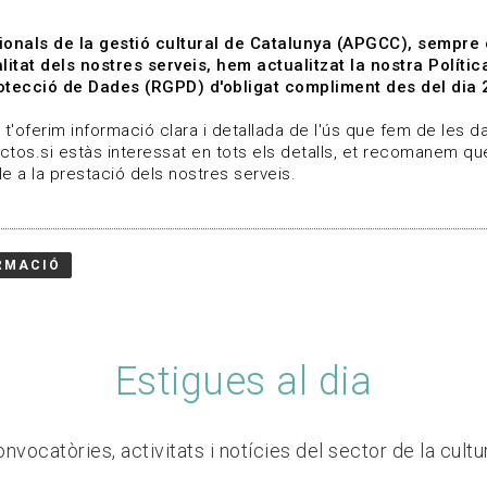
ionals de la gestió cultural de Catalunya (APGCC), sempre
litat dels nostres serveis, hem actualitzat la nostra Polít
tecció de Dades (RGPD) d'obligat compliment des del dia 
om
Línies de treball
Projectes
Serveis
A qui 
t'oferim informació clara i detallada de l'ús que fem de les dad
ctos.si estàs interessat en tots els detalls, et recomanem que
e a la prestació dels nostres serveis.
RMACIÓ
Estigues al dia
nvocatòries, activitats i notícies del sector de la cultu