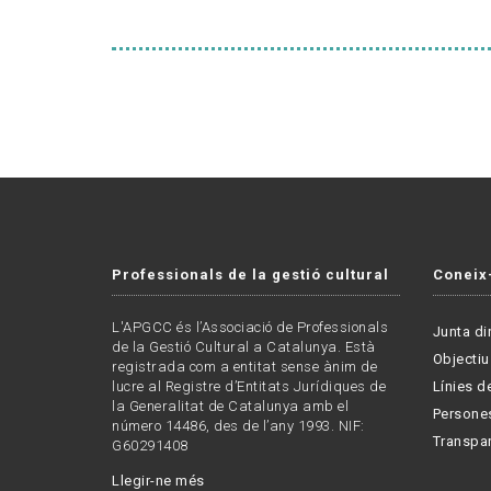
Professionals de la gestió cultural
Coneix
L'APGCC és l’Associació de Professionals
Junta di
de la Gestió Cultural a Catalunya. Està
Objectiu
registrada com a entitat sense ànim de
lucre al Registre d’Entitats Jurídiques de
Línies de
la Generalitat de Catalunya amb el
Persone
número 14486, des de l’any 1993. NIF:
Transpa
G60291408
Llegir-ne més