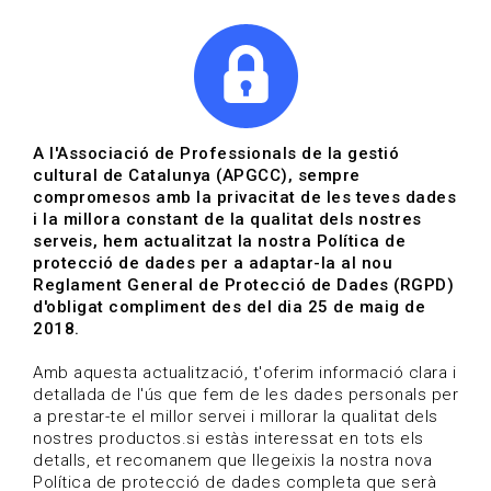
|
|
Agenda
Directori de documents
Actualitza't
A l'Associació de Professionals de la gestió
cultural de Catalunya (APGCC), sempre
Vols estar al dia?
compromesos amb la privacitat de les teves dades
i la millora constant de la qualitat dels nostres
serveis, hem actualitzat la nostra Política de
HOME
/
BLOG
protecció de dades per a adaptar-la al nou
Reglament General de Protecció de Dades (RGPD)
d'obligat compliment des del dia 25 de maig de
2018.
Estigues al dia
Amb aquesta actualització, t'oferim informació clara i
detallada de l'ús que fem de les dades personals per
a prestar-te el millor servei i millorar la qualitat dels
Convocatòries, activitats i notícies del sector de la
nostres productos.si estàs interessat en tots els
cultura.
detalls, et recomanem que llegeixis la nostra nova
Política de protecció de dades completa que serà