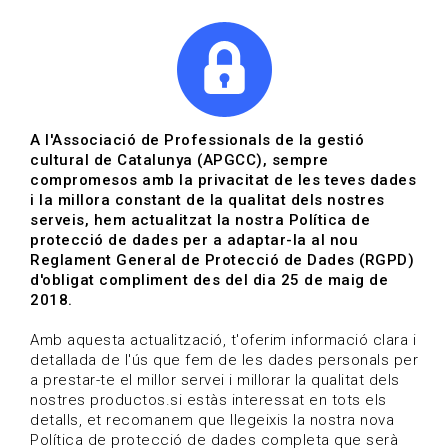
|
|
Agenda
Directori de documents
Actualitza't
A l'Associació de Professionals de la gestió
cultural de Catalunya (APGCC), sempre
Vols estar al dia?
compromesos amb la privacitat de les teves dades
i la millora constant de la qualitat dels nostres
serveis, hem actualitzat la nostra Política de
HOME
/
BLOG
protecció de dades per a adaptar-la al nou
Reglament General de Protecció de Dades (RGPD)
d'obligat compliment des del dia 25 de maig de
2018.
Estigues al dia
Amb aquesta actualització, t'oferim informació clara i
detallada de l'ús que fem de les dades personals per
a prestar-te el millor servei i millorar la qualitat dels
Convocatòries, activitats i notícies del sector de la
nostres productos.si estàs interessat en tots els
cultura.
detalls, et recomanem que llegeixis la nostra nova
Política de protecció de dades completa que serà