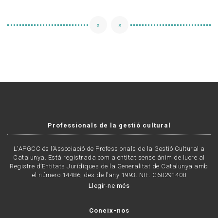
«
»
Professionals de la gestió cultural
L'APGCC és l’Associació de Professionals de la Gestió Cultural a
Catalunya. Està registrada com a entitat sense ànim de lucre al
Registre d’Entitats Jurídiques de la Generalitat de Catalunya amb
el número 14486, des de l’any 1993. NIF: G60291408
Llegir-ne més
Coneix-nos