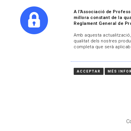
A l'Associació de Profess
millora constant de la qua
Reglament General de Pro
Qui s
Amb aquesta actualització, 
qualitat dels nostres produ
completa que serà aplicabl
Actualitza't
Vols estar al dia?
ACCEPTAR
MÉS INFO
HOME
/
BLOG
Co