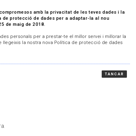
|
|
Agenda
Directori de documents
 compromesos amb la privacitat de les teves dades i la
ica de protecció de dades per a adaptar-la al nou
Associa't
Entra
25 de maig de 2018.
representem
Contacte
es personals per a prestar-te el millor servei i millorar la
 llegeixis la nostra nova Política de protecció de dades
TANCAR
ra.