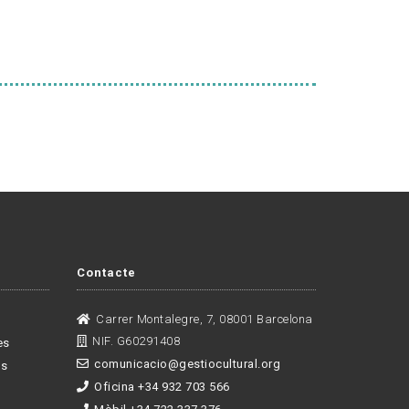
Contacte
Carrer Montalegre, 7, 08001 Barcelona
NIF. G60291408
es
comunicacio@gestiocultural.org
es
Oficina +34 932 703 566