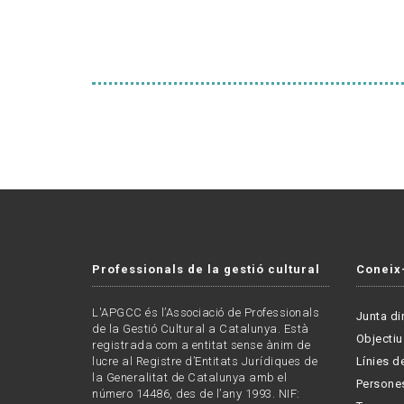
Professionals de la gestió cultural
Coneix
L'APGCC és l’Associació de Professionals
Junta di
de la Gestió Cultural a Catalunya. Està
Objectiu
registrada com a entitat sense ànim de
lucre al Registre d’Entitats Jurídiques de
Línies de
la Generalitat de Catalunya amb el
Persone
número 14486, des de l’any 1993. NIF: