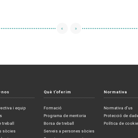
«
»
-nos
Què t'oferim
Normativa
rectiva i equip
Formació
Normativa d'us
s
Programa de mentoria
Protecció de dad
 treball
Borsa de treball
Política de cooki
s sòcies
Serveis a persones sòcies