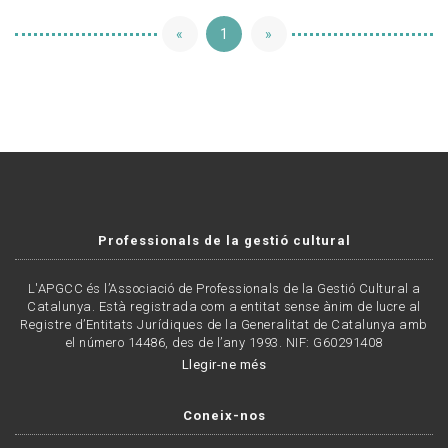
«
1
»
Professionals de la gestió cultural
L'APGCC és l’Associació de Professionals de la Gestió Cultural a
Catalunya. Està registrada com a entitat sense ànim de lucre al
Registre d’Entitats Jurídiques de la Generalitat de Catalunya amb
el número 14486, des de l’any 1993. NIF: G60291408
Llegir-ne més
Coneix-nos