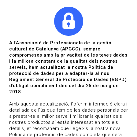
|
|
Agenda
Directori de documents
Actualitza't
A l'Associació de Professionals de la gestió
cultural de Catalunya (APGCC), sempre
Vols estar al dia?
compromesos amb la privacitat de les teves dades
i la millora constant de la qualitat dels nostres
serveis, hem actualitzat la nostra Política de
HOME
/
BLOG
protecció de dades per a adaptar-la al nou
Reglament General de Protecció de Dades (RGPD)
d'obligat compliment des del dia 25 de maig de
2018.
Estigues al dia
Amb aquesta actualització, t'oferim informació clara i
detallada de l'ús que fem de les dades personals per
a prestar-te el millor servei i millorar la qualitat dels
Convocatòries, activitats i notícies del sector de la
nostres productos.si estàs interessat en tots els
cultura.
detalls, et recomanem que llegeixis la nostra nova
Política de protecció de dades completa que serà