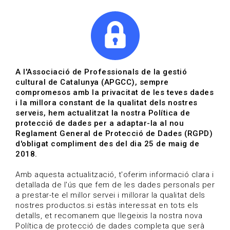
|
|
Agenda
Directori de documents
Actualitza't
A l'Associació de Professionals de la gestió
cultural de Catalunya (APGCC), sempre
Vols estar al dia?
compromesos amb la privacitat de les teves dades
i la millora constant de la qualitat dels nostres
serveis, hem actualitzat la nostra Política de
HOME
/
BLOG
protecció de dades per a adaptar-la al nou
Reglament General de Protecció de Dades (RGPD)
d'obligat compliment des del dia 25 de maig de
2018.
Estigues al dia
Amb aquesta actualització, t'oferim informació clara i
detallada de l'ús que fem de les dades personals per
a prestar-te el millor servei i millorar la qualitat dels
Convocatòries, activitats i notícies del sector de la
nostres productos.si estàs interessat en tots els
cultura.
detalls, et recomanem que llegeixis la nostra nova
Política de protecció de dades completa que serà