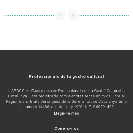
«
»
Professionals de la gestió cultural
L'APGCC és l’Associació de Professionals de la Gestió Cultural a
Catalunya. Està registrada com a entitat sense ànim de lucre al
Registre d’Entitats Jurídiques de la Generalitat de Catalunya amb
el número 14486, des de l’any 1993. NIF: G60291408
Llegir-ne més
Coneix-nos