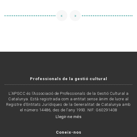
«
»
Professionals de la gestió cultural
L'APGCC és l’Associació de Professionals de la Gestió Cultural a
Catalunya. Està registrada com a entitat sense ànim de lucre al
Registre d’Entitats Jurídiques de la Generalitat de Catalunya amb
el número 14486, des de l’any 1993. NIF: G60291408
Llegir-ne més
Coneix-nos