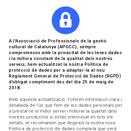
|
|
Agenda
Directori de documents
Actualitza't
A l'Associació de Professionals de la gestió
cultural de Catalunya (APGCC), sempre
Vols estar al dia?
compromesos amb la privacitat de les teves dades
i la millora constant de la qualitat dels nostres
serveis, hem actualitzat la nostra Política de
HOME
/
BLOG
protecció de dades per a adaptar-la al nou
Reglament General de Protecció de Dades (RGPD)
d'obligat compliment des del dia 25 de maig de
2018.
Estigues al dia
Amb aquesta actualització, t'oferim informació clara i
detallada de l'ús que fem de les dades personals per
a prestar-te el millor servei i millorar la qualitat dels
Convocatòries, activitats i notícies del sector de la
nostres productos.si estàs interessat en tots els
cultura.
detalls, et recomanem que llegeixis la nostra nova
Política de protecció de dades completa que serà