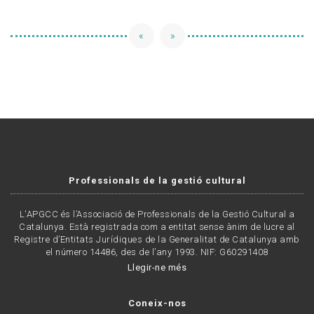
«
»
Professionals de la gestió cultural
L'APGCC és l’Associació de Professionals de la Gestió Cultural a
Catalunya. Està registrada com a entitat sense ànim de lucre al
Registre d’Entitats Jurídiques de la Generalitat de Catalunya amb
el número 14486, des de l’any 1993. NIF: G60291408
Llegir-ne més
Coneix-nos