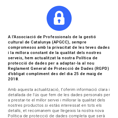
|
|
Agenda
Directori de documents
Actualitza't
A l'Associació de Professionals de la gestió
cultural de Catalunya (APGCC), sempre
Vols estar al dia?
compromesos amb la privacitat de les teves dades
i la millora constant de la qualitat dels nostres
serveis, hem actualitzat la nostra Política de
HOME
/
BLOG
protecció de dades per a adaptar-la al nou
Reglament General de Protecció de Dades (RGPD)
d'obligat compliment des del dia 25 de maig de
2018.
Estigues al dia
Amb aquesta actualització, t'oferim informació clara i
detallada de l'ús que fem de les dades personals per
a prestar-te el millor servei i millorar la qualitat dels
Convocatòries, activitats i notícies del sector de la
nostres productos.si estàs interessat en tots els
cultura.
detalls, et recomanem que llegeixis la nostra nova
Política de protecció de dades completa que serà