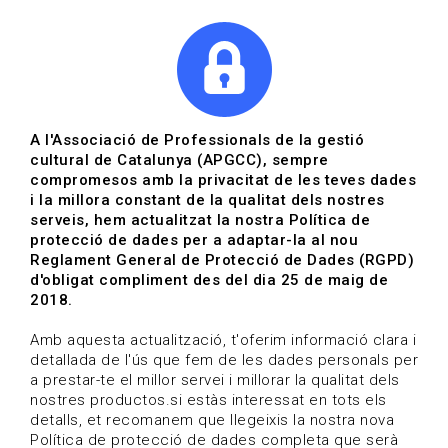
|
|
Agenda
Directori de documents
Actualitza't
A l'Associació de Professionals de la gestió
cultural de Catalunya (APGCC), sempre
Vols estar al dia?
compromesos amb la privacitat de les teves dades
i la millora constant de la qualitat dels nostres
serveis, hem actualitzat la nostra Política de
HOME
/
BLOG
protecció de dades per a adaptar-la al nou
Reglament General de Protecció de Dades (RGPD)
d'obligat compliment des del dia 25 de maig de
2018.
Estigues al dia
Amb aquesta actualització, t'oferim informació clara i
detallada de l'ús que fem de les dades personals per
a prestar-te el millor servei i millorar la qualitat dels
Convocatòries, activitats i notícies del sector de la
nostres productos.si estàs interessat en tots els
cultura.
detalls, et recomanem que llegeixis la nostra nova
Política de protecció de dades completa que serà