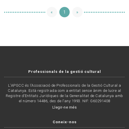
«
1
»
Professionals de la gestió cultural
L'APGCC és l’Associació de Professionals de la Gestió Cultural a
Catalunya. Està registrada com a entitat sense ànim de lucre al
Registre d’Entitats Jurídiques de la Generalitat de Catalunya amb
el número 14486, des de l’any 1993. NIF: G60291408
Llegir-ne més
Coneix-nos