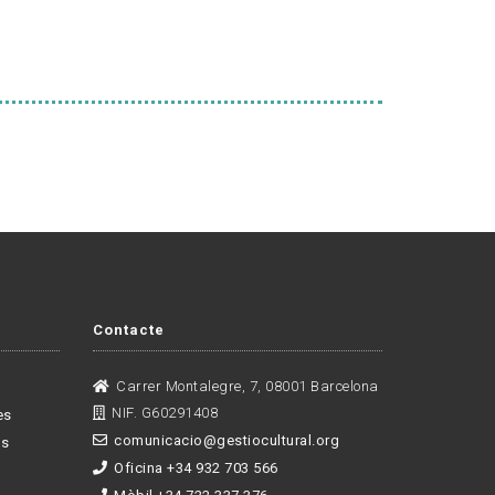
Contacte
Carrer Montalegre, 7, 08001 Barcelona
NIF. G60291408
es
comunicacio@gestiocultural.org
es
Oficina +34 932 703 566