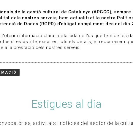
ionals de la gestió cultural de Catalunya (APGCC), sempre
litat dels nostres serveis, hem actualitzat la nostra Polít
tecció de Dades (RGPD) d'obligat compliment des del dia 
om
Línies de treball
Projectes
Serveis
A qui 
t'oferim informació clara i detallada de l'ús que fem de les dad
ctos.si estàs interessat en tots els detalls, et recomanem que
e a la prestació dels nostres serveis.
RMACIÓ
Estigues al dia
nvocatòries, activitats i notícies del sector de la cultu