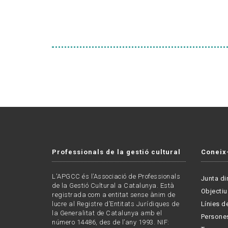
Professionals de la gestió cultural
Coneix
L'APGCC és l’Associació de Professionals
Junta di
de la Gestió Cultural a Catalunya. Està
Objectiu
registrada com a entitat sense ànim de
lucre al Registre d’Entitats Jurídiques de
Línies de
la Generalitat de Catalunya amb el
Persone
número 14486, des de l’any 1993. NIF: