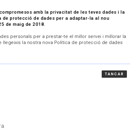
|
|
Agenda
Directori de documents
 compromesos amb la privacitat de les teves dades i la
ica de protecció de dades per a adaptar-la al nou
Associa't
Entra
25 de maig de 2018.
representem
Contacte
es personals per a prestar-te el millor servei i millorar la
 llegeixis la nostra nova Política de protecció de dades
TANCAR
ra.