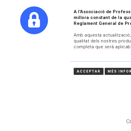
A l'Associació de Profess
millora constant de la qua
Reglament General de Pro
Qui s
Amb aquesta actualització, 
qualitat dels nostres produ
completa que serà aplicabl
Actualitza't
Vols estar al dia?
ACCEPTAR
MÉS INFO
HOME
/
BLOG
Co