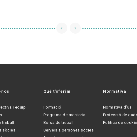
«
»
-nos
Què t'oferim
Normativa
rectiva i equip
Formació
Normativa d'us
s
Programa de mentoria
Protecció de dad
 treball
Borsa de treball
Política de cooki
s sòcies
Serveis a persones sòcies