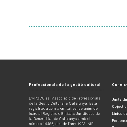
Professionals de la gestió cultural
Coneix
L'APGCC és l’Associació de Professionals
Junta di
de la Gestió Cultural a Catalunya. Està
Objectiu
registrada com a entitat sense ànim de
lucre al Registre d’Entitats Jurídiques de
Línies de
la Generalitat de Catalunya amb el
Persone
número 14486, des de l’any 1993. NIF: