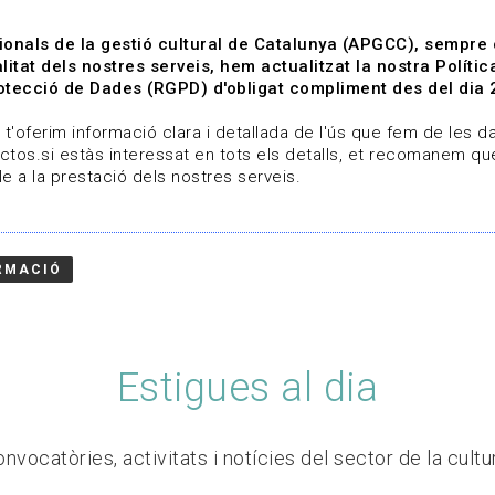
ionals de la gestió cultural de Catalunya (APGCC), sempre
litat dels nostres serveis, hem actualitzat la nostra Polít
tecció de Dades (RGPD) d'obligat compliment des del dia 
om
Línies de treball
Projectes
Serveis
A qui 
t'oferim informació clara i detallada de l'ús que fem de les dad
ctos.si estàs interessat en tots els detalls, et recomanem que
e a la prestació dels nostres serveis.
RMACIÓ
Estigues al dia
nvocatòries, activitats i notícies del sector de la cultu