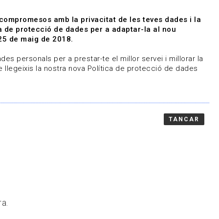
|
|
Agenda
Directori de documents
 compromesos amb la privacitat de les teves dades i la
ica de protecció de dades per a adaptar-la al nou
Associa't
Entra
25 de maig de 2018.
representem
Contacte
es personals per a prestar-te el millor servei i millorar la
 llegeixis la nostra nova Política de protecció de dades
TANCAR
ra.