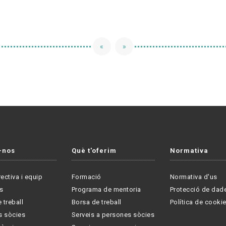
«
»
-nos
Què t'oferim
Normativa
rectiva i equip
Formació
Normativa d'us
s
Programa de mentoria
Protecció de dad
 treball
Borsa de treball
Política de cooki
s sòcies
Serveis a persones sòcies