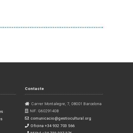
Contacte
Carrer Montalegre, 7, 08001 Barcelona
NIF. G60291408
es
comunicacio@gestiocultural.org
es
Oficina +34 932 703 566