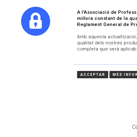
A l'Associació de Profess
millora constant de la qua
Reglament General de Pro
Qui s
Amb aquesta actualització, 
qualitat dels nostres produ
completa que serà aplicabl
Actualitza't
Vols estar al dia?
ACCEPTAR
MÉS INFO
HOME
/
BLOG
Co