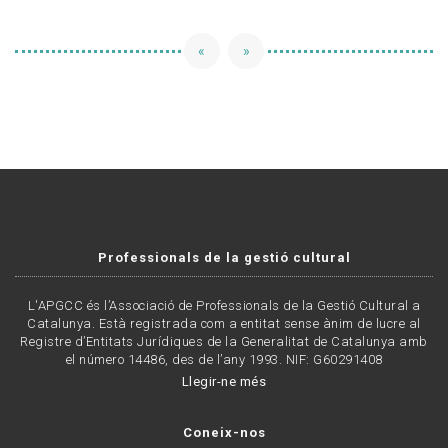
«
»
Professionals de la gestió cultural
L'APGCC és l’Associació de Professionals de la Gestió Cultural a
Catalunya. Està registrada com a entitat sense ànim de lucre al
Registre d’Entitats Jurídiques de la Generalitat de Catalunya amb
el número 14486, des de l’any 1993. NIF: G60291408
Llegir-ne més
Coneix-nos