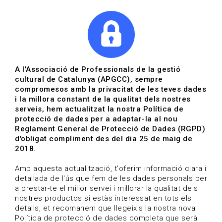
|
|
Agenda
Directori de documents
Actualitza't
A l'Associació de Professionals de la gestió
cultural de Catalunya (APGCC), sempre
Vols estar al dia?
compromesos amb la privacitat de les teves dades
i la millora constant de la qualitat dels nostres
serveis, hem actualitzat la nostra Política de
HOME
/
BLOG
protecció de dades per a adaptar-la al nou
Reglament General de Protecció de Dades (RGPD)
d'obligat compliment des del dia 25 de maig de
2018.
Estigues al dia
Amb aquesta actualització, t'oferim informació clara i
detallada de l'ús que fem de les dades personals per
a prestar-te el millor servei i millorar la qualitat dels
Convocatòries, activitats i notícies del sector de la
nostres productos.si estàs interessat en tots els
cultura.
detalls, et recomanem que llegeixis la nostra nova
Política de protecció de dades completa que serà