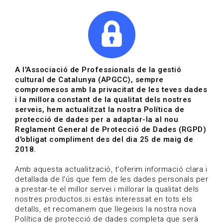
|
|
Agenda
Directori de documents
Actualitza't
A l'Associació de Professionals de la gestió
cultural de Catalunya (APGCC), sempre
Vols estar al dia?
compromesos amb la privacitat de les teves dades
i la millora constant de la qualitat dels nostres
serveis, hem actualitzat la nostra Política de
HOME
/
BLOG
protecció de dades per a adaptar-la al nou
Reglament General de Protecció de Dades (RGPD)
d'obligat compliment des del dia 25 de maig de
2018.
Estigues al dia
Amb aquesta actualització, t'oferim informació clara i
detallada de l'ús que fem de les dades personals per
a prestar-te el millor servei i millorar la qualitat dels
Convocatòries, activitats i notícies del sector de la
nostres productos.si estàs interessat en tots els
cultura.
detalls, et recomanem que llegeixis la nostra nova
Política de protecció de dades completa que serà