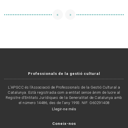
«
»
Professionals de la gestió cultural
L'APGCC és l’Associació de Professionals de la Gestió Cultural a
Catalunya. Està registrada com a entitat sense ànim de lucre al
Registre d’Entitats Jurídiques de la Generalitat de Catalunya amb
el número 14486, des de l’any 1993. NIF: G60291408
Llegir-ne més
Coneix-nos