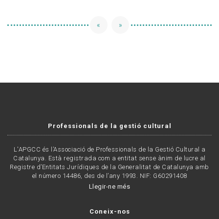
«
»
Professionals de la gestió cultural
L'APGCC és l’Associació de Professionals de la Gestió Cultural a
Catalunya. Està registrada com a entitat sense ànim de lucre al
Registre d’Entitats Jurídiques de la Generalitat de Catalunya amb
el número 14486, des de l’any 1993. NIF: G60291408
Llegir-ne més
Coneix-nos