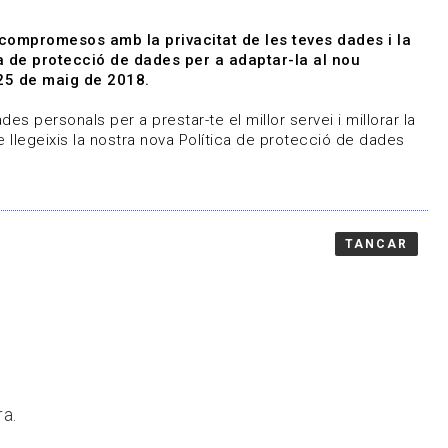
|
|
Agenda
Directori de documents
 compromesos amb la privacitat de les teves dades i la
ica de protecció de dades per a adaptar-la al nou
Associa't
Entra
25 de maig de 2018.
representem
Contacte
es personals per a prestar-te el millor servei i millorar la
 llegeixis la nostra nova Política de protecció de dades
TANCAR
ra.