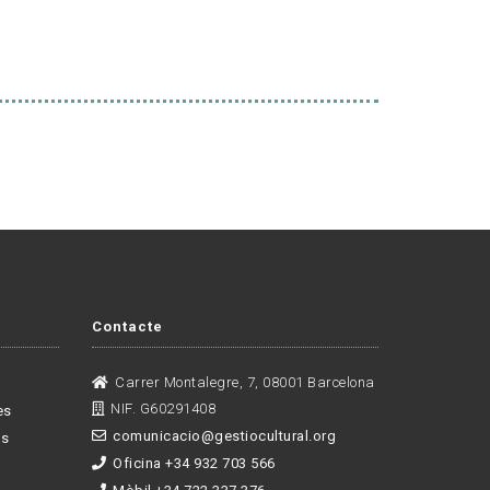
Contacte
Carrer Montalegre, 7, 08001 Barcelona
NIF. G60291408
es
comunicacio@gestiocultural.org
es
Oficina +34 932 703 566