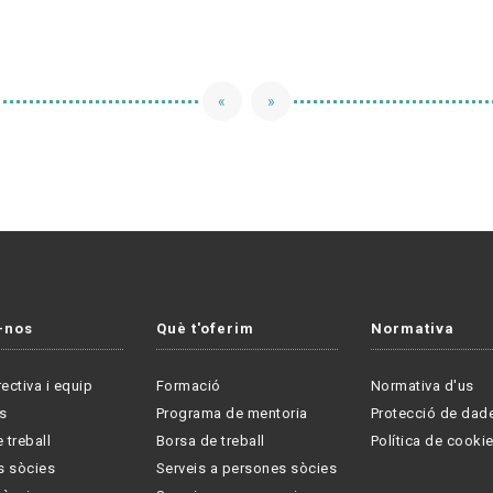
«
»
-nos
Què t'oferim
Normativa
rectiva i equip
Formació
Normativa d'us
s
Programa de mentoria
Protecció de dad
 treball
Borsa de treball
Política de cooki
s sòcies
Serveis a persones sòcies