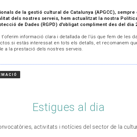
ionals de la gestió cultural de Catalunya (APGCC), sempre
litat dels nostres serveis, hem actualitzat la nostra Polít
tecció de Dades (RGPD) d'obligat compliment des del dia 
om
Línies de treball
Projectes
Serveis
A qui 
t'oferim informació clara i detallada de l'ús que fem de les dad
ctos.si estàs interessat en tots els detalls, et recomanem que
e a la prestació dels nostres serveis.
RMACIÓ
Estigues al dia
nvocatòries, activitats i notícies del sector de la cultu