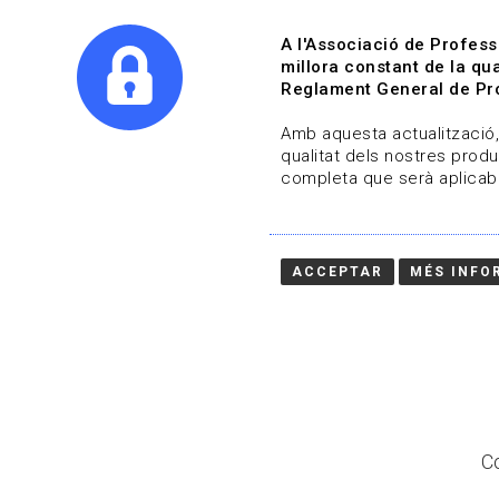
A l'Associació de Profess
millora constant de la qua
Reglament General de Pro
Qui s
Amb aquesta actualització, 
qualitat dels nostres produ
completa que serà aplicabl
Actualitza't
Vols estar al dia?
ACCEPTAR
MÉS INFO
HOME
/
BLOG
Co