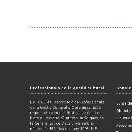
Professionals de la gestió cultural
Coneix
L'APGCC és l’Associació de Professionals
Junta di
de la Gestió Cultural a Catalunya. Està
Objectiu
registrada com a entitat sense ànim de
lucre al Registre d’Entitats Jurídiques de
Línies de
la Generalitat de Catalunya amb el
Persone
número 14486, des de l’any 1993. NIF: