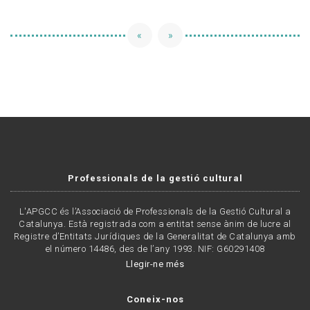
«
»
Professionals de la gestió cultural
L'APGCC és l’Associació de Professionals de la Gestió Cultural a
Catalunya. Està registrada com a entitat sense ànim de lucre al
Registre d’Entitats Jurídiques de la Generalitat de Catalunya amb
el número 14486, des de l’any 1993. NIF: G60291408
Llegir-ne més
Coneix-nos