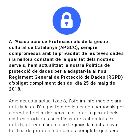
|
|
Agenda
Directori de documents
Actualitza't
A l'Associació de Professionals de la gestió
cultural de Catalunya (APGCC), sempre
Vols estar al dia?
compromesos amb la privacitat de les teves dades
i la millora constant de la qualitat dels nostres
serveis, hem actualitzat la nostra Política de
HOME
/
BLOG
protecció de dades per a adaptar-la al nou
Reglament General de Protecció de Dades (RGPD)
d'obligat compliment des del dia 25 de maig de
2018.
Estigues al dia
Amb aquesta actualització, t'oferim informació clara i
detallada de l'ús que fem de les dades personals per
a prestar-te el millor servei i millorar la qualitat dels
Convocatòries, activitats i notícies del sector de la
nostres productos.si estàs interessat en tots els
cultura.
detalls, et recomanem que llegeixis la nostra nova
Política de protecció de dades completa que serà