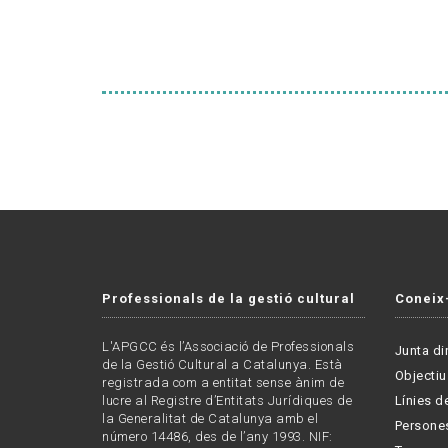
Professionals de la gestió cultural
Coneix
L'APGCC és l’Associació de Professionals
Junta di
de la Gestió Cultural a Catalunya. Està
Objectiu
registrada com a entitat sense ànim de
lucre al Registre d’Entitats Jurídiques de
Línies de
la Generalitat de Catalunya amb el
Persone
número 14486, des de l’any 1993. NIF: