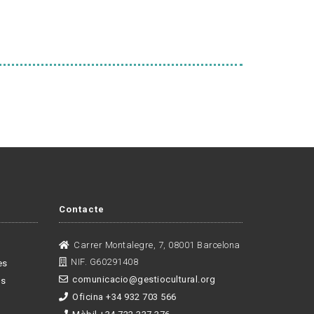
Contacte
Carrer Montalegre, 7, 08001 Barcelona
NIF. G60291408
es
comunicacio@gestiocultural.org
es
Oficina +34 932 703 566