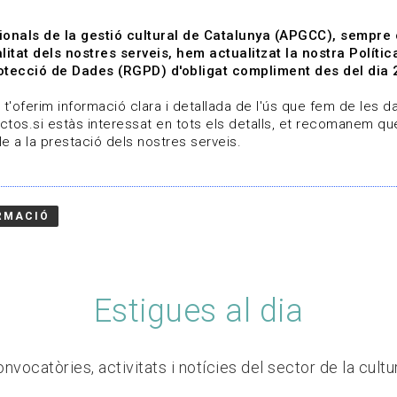
ionals de la gestió cultural de Catalunya (APGCC), sempre
litat dels nostres serveis, hem actualitzat la nostra Polít
tecció de Dades (RGPD) d'obligat compliment des del dia 
om
Línies de treball
Projectes
Serveis
A qui 
t'oferim informació clara i detallada de l'ús que fem de les dad
ctos.si estàs interessat en tots els detalls, et recomanem que
e a la prestació dels nostres serveis.
RMACIÓ
Estigues al dia
nvocatòries, activitats i notícies del sector de la cultu