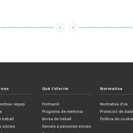
«
»
-nos
Què t'oferim
Normativa
rectiva i equip
Formació
Normativa d'us
s
Programa de mentoria
Protecció de dad
 treball
Borsa de treball
Política de cooki
s sòcies
Serveis a persones sòcies