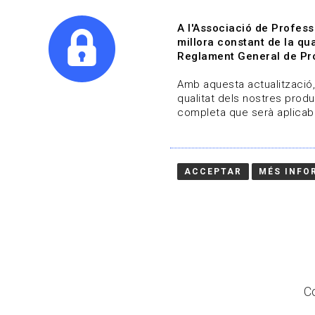
A l'Associació de Profess
millora constant de la qua
Reglament General de Pro
Qui s
Amb aquesta actualització, 
qualitat dels nostres produ
completa que serà aplicabl
Actualitza't
Vols estar al dia?
ACCEPTAR
MÉS INFO
HOME
/
BLOG
Co