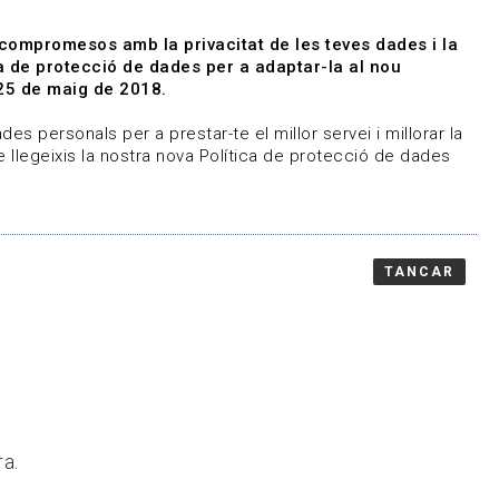
|
|
Agenda
Directori de documents
 compromesos amb la privacitat de les teves dades i la
ica de protecció de dades per a adaptar-la al nou
Associa't
Entra
25 de maig de 2018.
representem
Contacte
es personals per a prestar-te el millor servei i millorar la
 llegeixis la nostra nova Política de protecció de dades
TANCAR
ra.