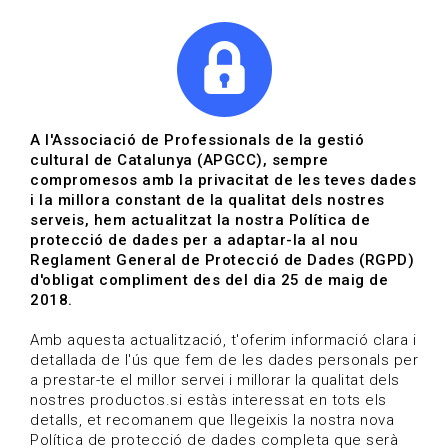
|
|
Agenda
Directori de documents
Actualitza't
A l'Associació de Professionals de la gestió
cultural de Catalunya (APGCC), sempre
Vols estar al dia?
compromesos amb la privacitat de les teves dades
i la millora constant de la qualitat dels nostres
serveis, hem actualitzat la nostra Política de
HOME
/
BLOG
protecció de dades per a adaptar-la al nou
Reglament General de Protecció de Dades (RGPD)
d'obligat compliment des del dia 25 de maig de
2018.
Estigues al dia
Amb aquesta actualització, t'oferim informació clara i
detallada de l'ús que fem de les dades personals per
a prestar-te el millor servei i millorar la qualitat dels
Convocatòries, activitats i notícies del sector de la
nostres productos.si estàs interessat en tots els
cultura.
detalls, et recomanem que llegeixis la nostra nova
Política de protecció de dades completa que serà