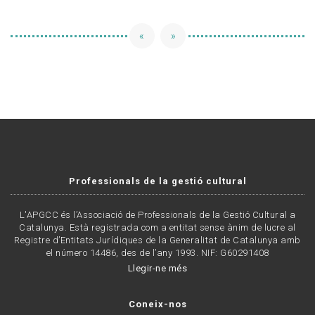
«
»
Professionals de la gestió cultural
L'APGCC és l’Associació de Professionals de la Gestió Cultural a
Catalunya. Està registrada com a entitat sense ànim de lucre al
Registre d’Entitats Jurídiques de la Generalitat de Catalunya amb
el número 14486, des de l’any 1993. NIF: G60291408
Llegir-ne més
Coneix-nos