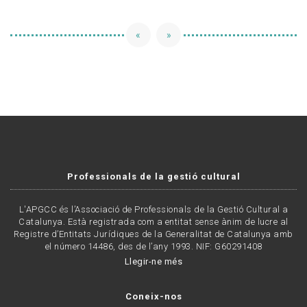
«
»
Professionals de la gestió cultural
L'APGCC és l’Associació de Professionals de la Gestió Cultural a
Catalunya. Està registrada com a entitat sense ànim de lucre al
Registre d’Entitats Jurídiques de la Generalitat de Catalunya amb
el número 14486, des de l’any 1993. NIF: G60291408
Llegir-ne més
Coneix-nos