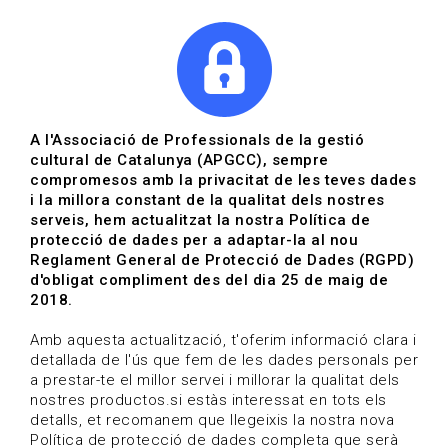
|
|
Agenda
Directori de documents
Actualitza't
A l'Associació de Professionals de la gestió
cultural de Catalunya (APGCC), sempre
Vols estar al dia?
compromesos amb la privacitat de les teves dades
i la millora constant de la qualitat dels nostres
serveis, hem actualitzat la nostra Política de
HOME
/
BLOG
protecció de dades per a adaptar-la al nou
Reglament General de Protecció de Dades (RGPD)
d'obligat compliment des del dia 25 de maig de
2018.
Estigues al dia
Amb aquesta actualització, t'oferim informació clara i
detallada de l'ús que fem de les dades personals per
a prestar-te el millor servei i millorar la qualitat dels
Convocatòries, activitats i notícies del sector de la
nostres productos.si estàs interessat en tots els
cultura.
detalls, et recomanem que llegeixis la nostra nova
Política de protecció de dades completa que serà