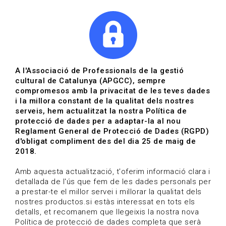
|
|
Agenda
Directori de documents
Actualitza't
A l'Associació de Professionals de la gestió
cultural de Catalunya (APGCC), sempre
Vols estar al dia?
compromesos amb la privacitat de les teves dades
i la millora constant de la qualitat dels nostres
serveis, hem actualitzat la nostra Política de
HOME
/
BLOG
protecció de dades per a adaptar-la al nou
Reglament General de Protecció de Dades (RGPD)
d'obligat compliment des del dia 25 de maig de
2018.
Estigues al dia
Amb aquesta actualització, t'oferim informació clara i
detallada de l'ús que fem de les dades personals per
a prestar-te el millor servei i millorar la qualitat dels
Convocatòries, activitats i notícies del sector de la
nostres productos.si estàs interessat en tots els
cultura.
detalls, et recomanem que llegeixis la nostra nova
Política de protecció de dades completa que serà