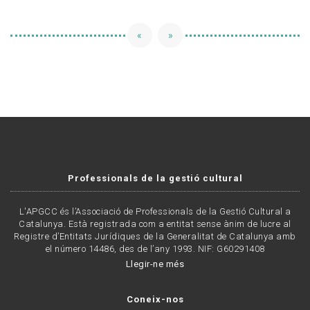
«
»
Professionals de la gestió cultural
L'APGCC és l’Associació de Professionals de la Gestió Cultural a
Catalunya. Està registrada com a entitat sense ànim de lucre al
Registre d’Entitats Jurídiques de la Generalitat de Catalunya amb
el número 14486, des de l’any 1993. NIF: G60291408
Llegir-ne més
Coneix-nos