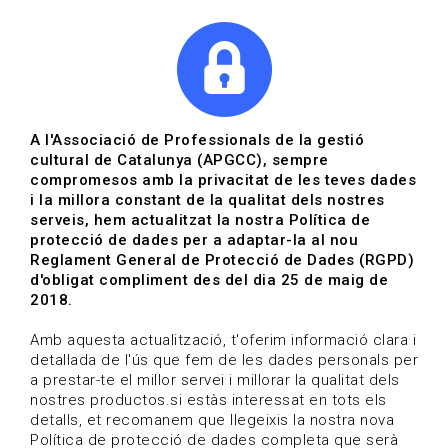
|
|
Agenda
Directori de documents
Actualitza't
A l'Associació de Professionals de la gestió
cultural de Catalunya (APGCC), sempre
Vols estar al dia?
compromesos amb la privacitat de les teves dades
i la millora constant de la qualitat dels nostres
serveis, hem actualitzat la nostra Política de
HOME
/
BLOG
protecció de dades per a adaptar-la al nou
Reglament General de Protecció de Dades (RGPD)
d'obligat compliment des del dia 25 de maig de
2018.
Estigues al dia
Amb aquesta actualització, t'oferim informació clara i
detallada de l'ús que fem de les dades personals per
a prestar-te el millor servei i millorar la qualitat dels
Convocatòries, activitats i notícies del sector de la
nostres productos.si estàs interessat en tots els
cultura.
detalls, et recomanem que llegeixis la nostra nova
Política de protecció de dades completa que serà