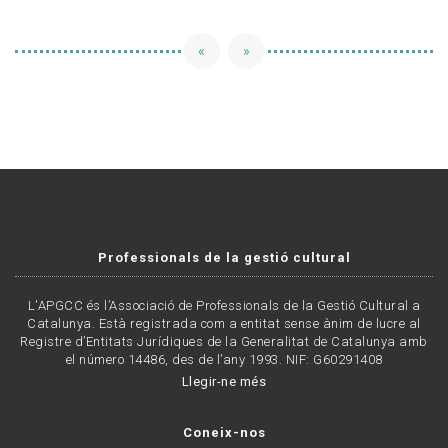
«
»
Professionals de la gestió cultural
L'APGCC és l’Associació de Professionals de la Gestió Cultural a
Catalunya. Està registrada com a entitat sense ànim de lucre al
Registre d’Entitats Jurídiques de la Generalitat de Catalunya amb
el número 14486, des de l’any 1993. NIF: G60291408
Llegir-ne més
Coneix-nos