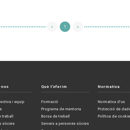
«
1
»
-nos
Què t'oferim
Normativa
rectiva i equip
Formació
Normativa d'us
s
Programa de mentoria
Protecció de dad
 treball
Borsa de treball
Política de cooki
s sòcies
Serveis a persones sòcies