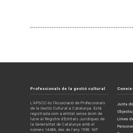
Professionals de la gestió cultural
Coneix
L'APGCC és l’Associació de Professionals
Junta di
de la Gestió Cultural a Catalunya. Està
Objectiu
registrada com a entitat sense ànim de
lucre al Registre d’Entitats Jurídiques de
Línies de
la Generalitat de Catalunya amb el
Persone
número 14486, des de l’any 1993. NIF: