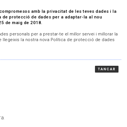
|
|
Agenda
Directori de documents
 compromesos amb la privacitat de les teves dades i la
ica de protecció de dades per a adaptar-la al nou
Associa't
Entra
25 de maig de 2018.
representem
Contacte
es personals per a prestar-te el millor servei i millorar la
 llegeixis la nostra nova Política de protecció de dades
TANCAR
ra.