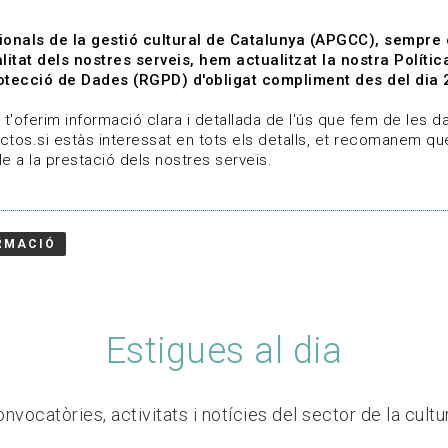
ionals de la gestió cultural de Catalunya (APGCC), sempre
litat dels nostres serveis, hem actualitzat la nostra Polít
tecció de Dades (RGPD) d'obligat compliment des del dia 
om
Línies de treball
Projectes
Serveis
A qui 
t'oferim informació clara i detallada de l'ús que fem de les dad
ctos.si estàs interessat en tots els detalls, et recomanem que
e a la prestació dels nostres serveis.
RMACIÓ
Estigues al dia
nvocatòries, activitats i notícies del sector de la cultu