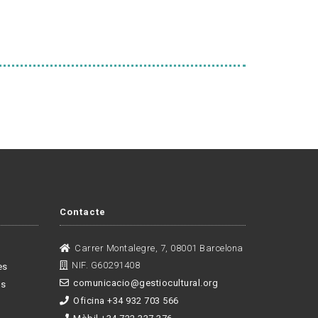
Contacte
Carrer Montalegre, 7, 08001 Barcelona
NIF. G60291408
es
comunicacio@gestiocultural.org
es
Oficina +34 932 703 566