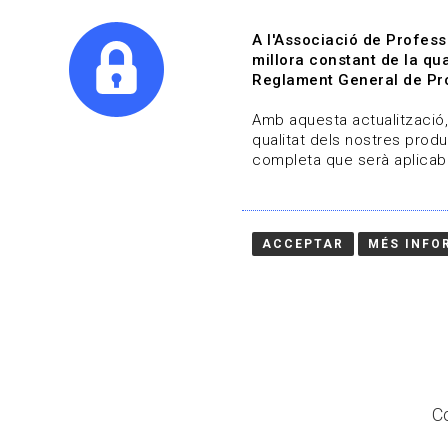
A l'Associació de Profess
millora constant de la qua
Reglament General de Pro
Qui s
Amb aquesta actualització, 
qualitat dels nostres produ
completa que serà aplicabl
Actualitza't
Vols estar al dia?
ACCEPTAR
MÉS INFO
HOME
/
BLOG
Co