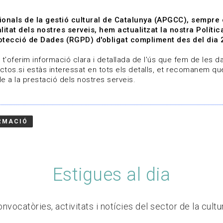
ionals de la gestió cultural de Catalunya (APGCC), sempre
litat dels nostres serveis, hem actualitzat la nostra Polít
tecció de Dades (RGPD) d'obligat compliment des del dia 
om
Línies de treball
Projectes
Serveis
A qui 
t'oferim informació clara i detallada de l'ús que fem de les dad
ctos.si estàs interessat en tots els detalls, et recomanem que
e a la prestació dels nostres serveis.
RMACIÓ
Estigues al dia
nvocatòries, activitats i notícies del sector de la cultu