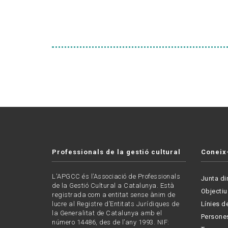
Professionals de la gestió cultural
Coneix
L'APGCC és l’Associació de Professionals
Junta di
de la Gestió Cultural a Catalunya. Està
Objectiu
registrada com a entitat sense ànim de
lucre al Registre d’Entitats Jurídiques de
Línies de
la Generalitat de Catalunya amb el
Persone
número 14486, des de l’any 1993. NIF: