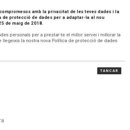
|
|
Agenda
Directori de documents
 compromesos amb la privacitat de les teves dades i la
ica de protecció de dades per a adaptar-la al nou
Associa't
Entra
25 de maig de 2018.
representem
Contacte
es personals per a prestar-te el millor servei i millorar la
 llegeixis la nostra nova Política de protecció de dades
TANCAR
ra.