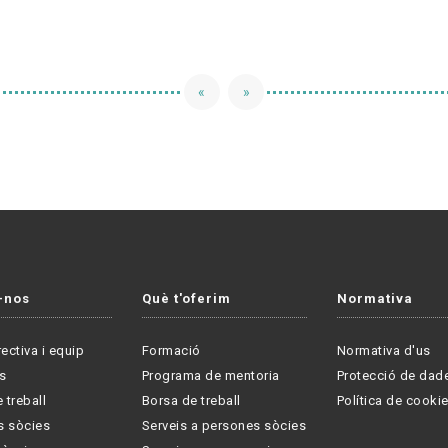
«
»
-nos
Què t'oferim
Normativa
rectiva i equip
Formació
Normativa d'us
s
Programa de mentoria
Protecció de dad
 treball
Borsa de treball
Política de cooki
s sòcies
Serveis a persones sòcies