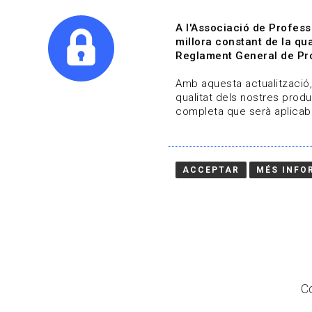
A l'Associació de Profess
millora constant de la qua
Reglament General de Pro
Qui s
Amb aquesta actualització, 
qualitat dels nostres produ
completa que serà aplicabl
Actualitza't
Vols estar al dia?
ACCEPTAR
MÉS INFO
HOME
/
BLOG
Co