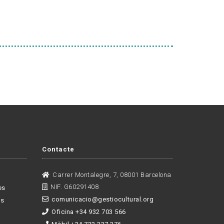
Contacte
Carrer Montalegre, 7, 08001 Barcelona
NIF. G60291408
es
comunicacio@gestiocultural.org
es
Oficina +34 932 703 566