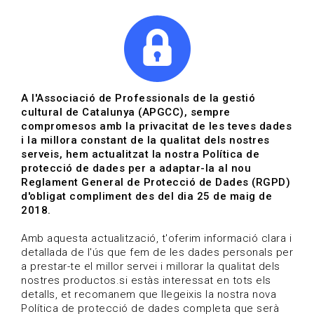
|
|
Agenda
Directori de documents
Actualitza't
A l'Associació de Professionals de la gestió
cultural de Catalunya (APGCC), sempre
Vols estar al dia?
compromesos amb la privacitat de les teves dades
i la millora constant de la qualitat dels nostres
serveis, hem actualitzat la nostra Política de
HOME
/
BLOG
protecció de dades per a adaptar-la al nou
Reglament General de Protecció de Dades (RGPD)
d'obligat compliment des del dia 25 de maig de
2018.
Estigues al dia
Amb aquesta actualització, t'oferim informació clara i
detallada de l'ús que fem de les dades personals per
a prestar-te el millor servei i millorar la qualitat dels
Convocatòries, activitats i notícies del sector de la
nostres productos.si estàs interessat en tots els
cultura.
detalls, et recomanem que llegeixis la nostra nova
Política de protecció de dades completa que serà