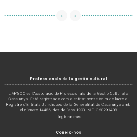
«
»
Professionals de la gestió cultural
L'APGCC és l’Associació de Professionals de la Gestió Cultural a
Catalunya. Està registrada com a entitat sense ànim de lucre al
Registre d’Entitats Jurídiques de la Generalitat de Catalunya amb
el número 14486, des de l’any 1993. NIF: G60291408
Llegir-ne més
Coneix-nos