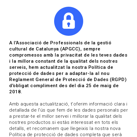
|
|
Agenda
Directori de documents
Actualitza't
A l'Associació de Professionals de la gestió
cultural de Catalunya (APGCC), sempre
Vols estar al dia?
compromesos amb la privacitat de les teves dades
i la millora constant de la qualitat dels nostres
serveis, hem actualitzat la nostra Política de
HOME
/
BLOG
protecció de dades per a adaptar-la al nou
Reglament General de Protecció de Dades (RGPD)
d'obligat compliment des del dia 25 de maig de
2018.
Estigues al dia
Amb aquesta actualització, t'oferim informació clara i
detallada de l'ús que fem de les dades personals per
a prestar-te el millor servei i millorar la qualitat dels
Convocatòries, activitats i notícies del sector de la
nostres productos.si estàs interessat en tots els
cultura.
detalls, et recomanem que llegeixis la nostra nova
Política de protecció de dades completa que serà