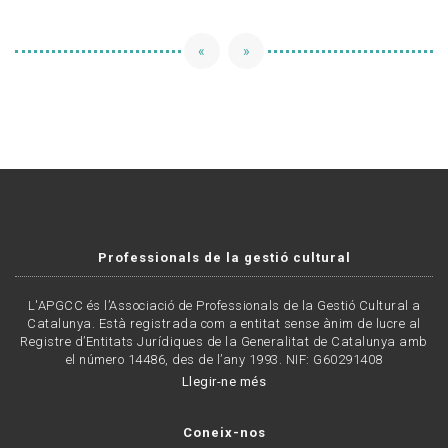
«
»
Professionals de la gestió cultural
L'APGCC és l’Associació de Professionals de la Gestió Cultural a
Catalunya. Està registrada com a entitat sense ànim de lucre al
Registre d’Entitats Jurídiques de la Generalitat de Catalunya amb
el número 14486, des de l’any 1993. NIF: G60291408
Llegir-ne més
Coneix-nos