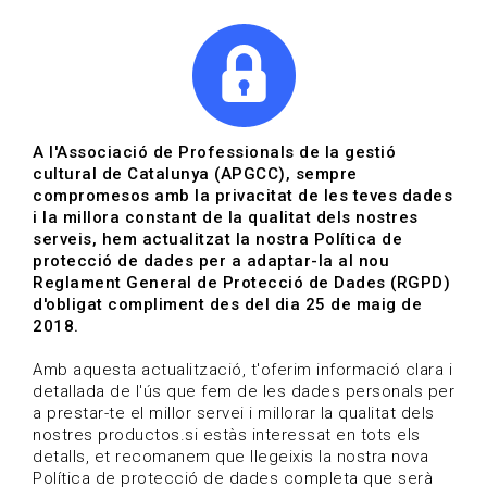
|
|
Agenda
Directori de documents
Actualitza't
A l'Associació de Professionals de la gestió
cultural de Catalunya (APGCC), sempre
Vols estar al dia?
compromesos amb la privacitat de les teves dades
i la millora constant de la qualitat dels nostres
serveis, hem actualitzat la nostra Política de
HOME
/
BLOG
protecció de dades per a adaptar-la al nou
Reglament General de Protecció de Dades (RGPD)
d'obligat compliment des del dia 25 de maig de
2018.
Estigues al dia
Amb aquesta actualització, t'oferim informació clara i
detallada de l'ús que fem de les dades personals per
a prestar-te el millor servei i millorar la qualitat dels
Convocatòries, activitats i notícies del sector de la
nostres productos.si estàs interessat en tots els
cultura.
detalls, et recomanem que llegeixis la nostra nova
Política de protecció de dades completa que serà