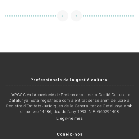
«
»
Professionals de la gestió cultural
L'APGCC és l’Associació de Professionals de la Gestió Cultural a
Catalunya. Està registrada com a entitat sense ànim de lucre al
Registre d’Entitats Jurídiques de la Generalitat de Catalunya amb
el número 14486, des de l’any 1993. NIF: G60291408
Llegir-ne més
Coneix-nos