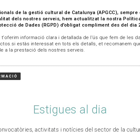
ionals de la gestió cultural de Catalunya (APGCC), sempre
litat dels nostres serveis, hem actualitzat la nostra Polít
tecció de Dades (RGPD) d'obligat compliment des del dia 
om
Línies de treball
Projectes
Serveis
A qui 
t'oferim informació clara i detallada de l'ús que fem de les dad
ctos.si estàs interessat en tots els detalls, et recomanem que
e a la prestació dels nostres serveis.
RMACIÓ
Estigues al dia
nvocatòries, activitats i notícies del sector de la cultu