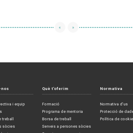
«
»
-nos
Què t'oferim
Normativa
rectiva i equip
Formació
Normativa d'us
s
Programa de mentoria
Protecció de dad
 treball
Borsa de treball
Política de cooki
s sòcies
Serveis a persones sòcies