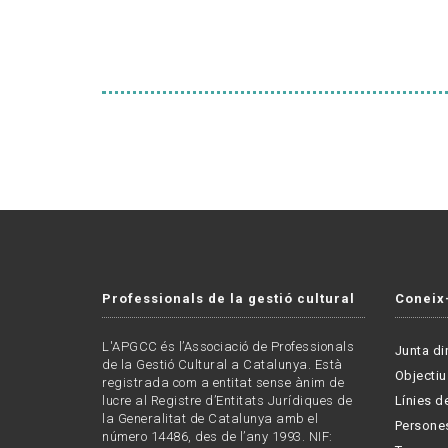
Professionals de la gestió cultural
Coneix
L'APGCC és l’Associació de Professionals
Junta di
de la Gestió Cultural a Catalunya. Està
Objectiu
registrada com a entitat sense ànim de
lucre al Registre d’Entitats Jurídiques de
Línies de
la Generalitat de Catalunya amb el
Persone
número 14486, des de l’any 1993. NIF: