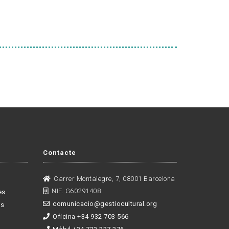
Contacte
Carrer Montalegre, 7, 08001 Barcelona
NIF. G60291408
es
comunicacio@gestiocultural.org
es
Oficina +34 932 703 566