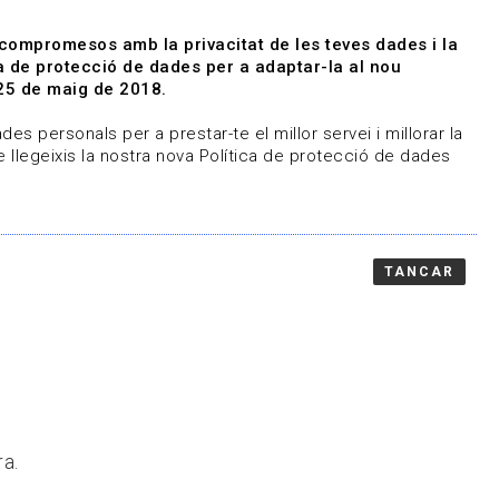
|
|
Agenda
Directori de documents
 compromesos amb la privacitat de les teves dades i la
ica de protecció de dades per a adaptar-la al nou
Associa't
Entra
25 de maig de 2018.
representem
Contacte
es personals per a prestar-te el millor servei i millorar la
 llegeixis la nostra nova Política de protecció de dades
TANCAR
ra.