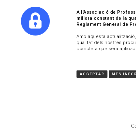
A l'Associació de Profess
millora constant de la qua
Reglament General de Pro
Qui s
Amb aquesta actualització, 
qualitat dels nostres produ
completa que serà aplicabl
Actualitza't
Vols estar al dia?
ACCEPTAR
MÉS INFO
HOME
/
BLOG
Co