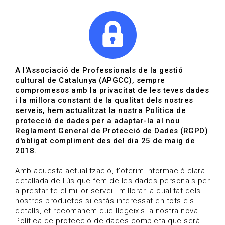
|
|
Agenda
Directori de documents
Actualitza't
A l'Associació de Professionals de la gestió
cultural de Catalunya (APGCC), sempre
Vols estar al dia?
compromesos amb la privacitat de les teves dades
i la millora constant de la qualitat dels nostres
serveis, hem actualitzat la nostra Política de
HOME
/
BLOG
protecció de dades per a adaptar-la al nou
Reglament General de Protecció de Dades (RGPD)
d'obligat compliment des del dia 25 de maig de
2018.
Estigues al dia
Amb aquesta actualització, t'oferim informació clara i
detallada de l'ús que fem de les dades personals per
a prestar-te el millor servei i millorar la qualitat dels
Convocatòries, activitats i notícies del sector de la
nostres productos.si estàs interessat en tots els
cultura.
detalls, et recomanem que llegeixis la nostra nova
Política de protecció de dades completa que serà