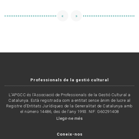
«
»
Professionals de la gestió cultural
L'APGCC és l’Associació de Professionals de la Gestió Cultural a
Catalunya. Està registrada com a entitat sense ànim de lucre al
Registre d’Entitats Jurídiques de la Generalitat de Catalunya amb
el número 14486, des de l’any 1993. NIF: G60291408
Llegir-ne més
Coneix-nos