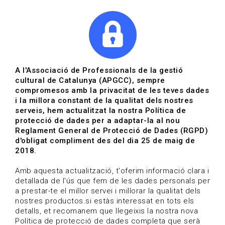
|
|
Agenda
Directori de documents
Actualitza't
A l'Associació de Professionals de la gestió
cultural de Catalunya (APGCC), sempre
Vols estar al dia?
compromesos amb la privacitat de les teves dades
i la millora constant de la qualitat dels nostres
serveis, hem actualitzat la nostra Política de
HOME
/
BLOG
protecció de dades per a adaptar-la al nou
Reglament General de Protecció de Dades (RGPD)
d'obligat compliment des del dia 25 de maig de
2018.
Estigues al dia
Amb aquesta actualització, t'oferim informació clara i
detallada de l'ús que fem de les dades personals per
a prestar-te el millor servei i millorar la qualitat dels
Convocatòries, activitats i notícies del sector de la
nostres productos.si estàs interessat en tots els
cultura.
detalls, et recomanem que llegeixis la nostra nova
Política de protecció de dades completa que serà