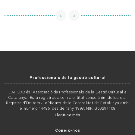
«
»
Professionals de la gestió cultural
L'APGCC és l’Associació de Professionals de la Gestió Cultural a
Catalunya. Està registrada com a entitat sense ànim de lucre al
Registre d’Entitats Jurídiques de la Generalitat de Catalunya amb
el número 14486, des de l’any 1993. NIF: G60291408
Llegir-ne més
Coneix-nos