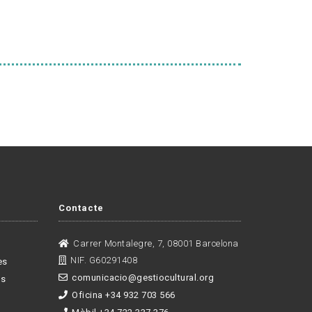
Contacte
Carrer Montalegre, 7, 08001 Barcelona
NIF. G60291408
es
comunicacio@gestiocultural.org
es
Oficina +34 932 703 566