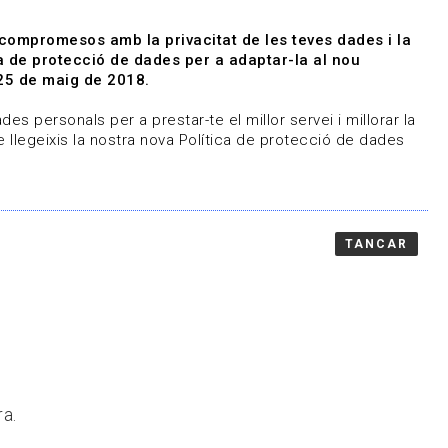
|
|
Agenda
Directori de documents
 compromesos amb la privacitat de les teves dades i la
ica de protecció de dades per a adaptar-la al nou
Associa't
Entra
25 de maig de 2018.
representem
Contacte
es personals per a prestar-te el millor servei i millorar la
 llegeixis la nostra nova Política de protecció de dades
TANCAR
ra.