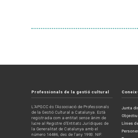
Professionals de la gestió cultural
Coneix
L'APGCC és l’Associació de Professionals
Junta di
de la Gestió Cultural a Catalunya. Està
Objectiu
registrada com a entitat sense ànim de
lucre al Registre d’Entitats Jurídiques de
Línies de
la Generalitat de Catalunya amb el
Persone
número 14486, des de l’any 1993. NIF: