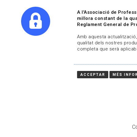
A l'Associació de Profess
millora constant de la qua
Reglament General de Pro
Qui s
Amb aquesta actualització, 
qualitat dels nostres produ
completa que serà aplicabl
Actualitza't
Vols estar al dia?
ACCEPTAR
MÉS INFO
HOME
/
BLOG
Co