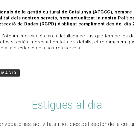
ionals de la gestió cultural de Catalunya (APGCC), sempre
litat dels nostres serveis, hem actualitzat la nostra Polít
tecció de Dades (RGPD) d'obligat compliment des del dia 
om
Línies de treball
Projectes
Serveis
A qui 
t'oferim informació clara i detallada de l'ús que fem de les dad
ctos.si estàs interessat en tots els detalls, et recomanem que
e a la prestació dels nostres serveis.
RMACIÓ
Estigues al dia
nvocatòries, activitats i notícies del sector de la cultu