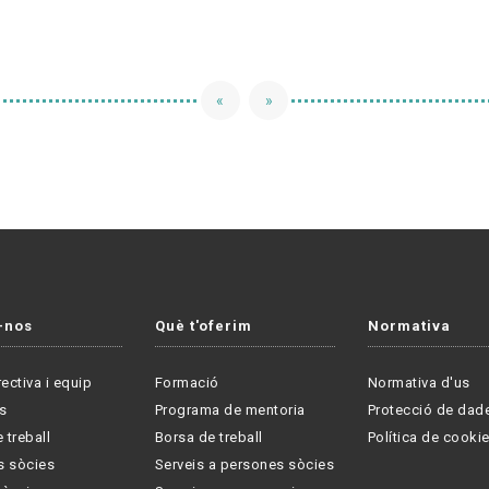
«
»
-nos
Què t'oferim
Normativa
rectiva i equip
Formació
Normativa d'us
s
Programa de mentoria
Protecció de dad
 treball
Borsa de treball
Política de cooki
s sòcies
Serveis a persones sòcies