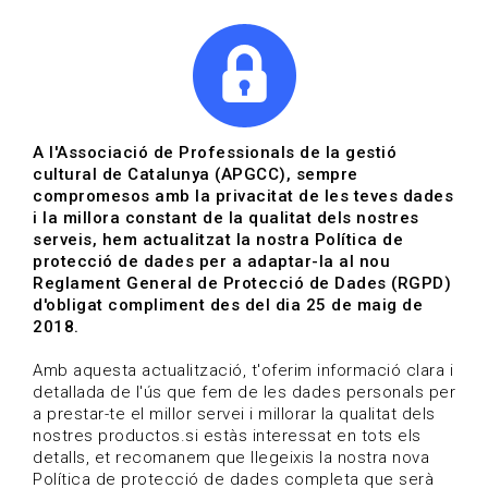
|
|
Agenda
Directori de documents
Actualitza't
A l'Associació de Professionals de la gestió
cultural de Catalunya (APGCC), sempre
Vols estar al dia?
compromesos amb la privacitat de les teves dades
i la millora constant de la qualitat dels nostres
serveis, hem actualitzat la nostra Política de
HOME
/
BLOG
protecció de dades per a adaptar-la al nou
Reglament General de Protecció de Dades (RGPD)
d'obligat compliment des del dia 25 de maig de
2018.
Estigues al dia
Amb aquesta actualització, t'oferim informació clara i
detallada de l'ús que fem de les dades personals per
a prestar-te el millor servei i millorar la qualitat dels
Convocatòries, activitats i notícies del sector de la
nostres productos.si estàs interessat en tots els
cultura.
detalls, et recomanem que llegeixis la nostra nova
Política de protecció de dades completa que serà