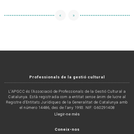
«
»
Professionals de la gestió cultural
L'APGCC és l’Associació de Professionals de la Gestió Cultural a
Catalunya. Està registrada com a entitat sense ànim de lucre al
Registre d’Entitats Jurídiques de la Generalitat de Catalunya amb
el número 14486, des de l’any 1993. NIF: G60291408
Llegir-ne més
Coneix-nos