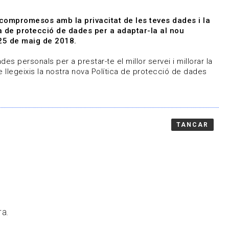
|
|
Agenda
Directori de documents
 compromesos amb la privacitat de les teves dades i la
ica de protecció de dades per a adaptar-la al nou
Associa't
Entra
25 de maig de 2018.
representem
Contacte
es personals per a prestar-te el millor servei i millorar la
 llegeixis la nostra nova Política de protecció de dades
TANCAR
ra.