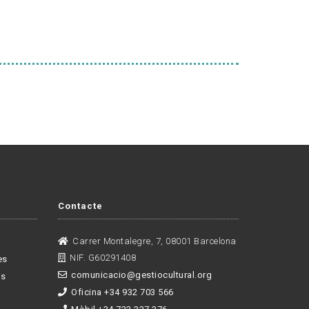
Contacte
Carrer Montalegre, 7, 08001 Barcelona
NIF. G60291408
es
comunicacio@gestiocultural.org
es
Oficina +34 932 703 566