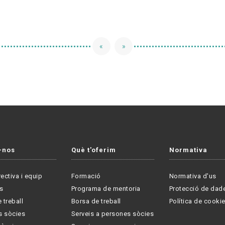
«
»
-nos
Què t'oferim
Normativa
rectiva i equip
Formació
Normativa d'us
s
Programa de mentoria
Protecció de dad
 treball
Borsa de treball
Política de cooki
s sòcies
Serveis a persones sòcies