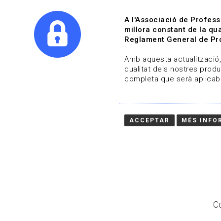
A l'Associació de Profess
millora constant de la qua
Reglament General de Pro
Qui s
Amb aquesta actualització, 
qualitat dels nostres produ
completa que serà aplicabl
Actualitza't
Vols estar al dia?
ACCEPTAR
MÉS INFO
HOME
/
BLOG
Co