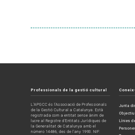
Professionals de la gestió cultural
Coneix
L'APGCC és l’Associació de Professionals
Junta di
de la Gestió Cultural a Catalunya. Està
Objectiu
registrada com a entitat sense ànim de
lucre al Registre d’Entitats Jurídiques de
Línies de
la Generalitat de Catalunya amb el
Persone
número 14486, des de l’any 1993. NIF: