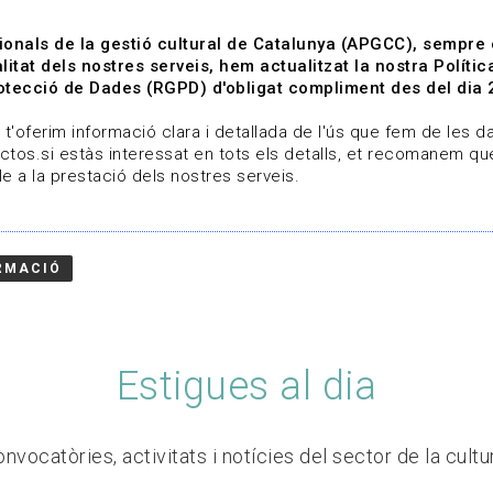
ionals de la gestió cultural de Catalunya (APGCC), sempre
litat dels nostres serveis, hem actualitzat la nostra Polít
tecció de Dades (RGPD) d'obligat compliment des del dia 
om
Línies de treball
Projectes
Serveis
A qui 
t'oferim informació clara i detallada de l'ús que fem de les dad
ctos.si estàs interessat en tots els detalls, et recomanem que
e a la prestació dels nostres serveis.
RMACIÓ
Estigues al dia
nvocatòries, activitats i notícies del sector de la cultu