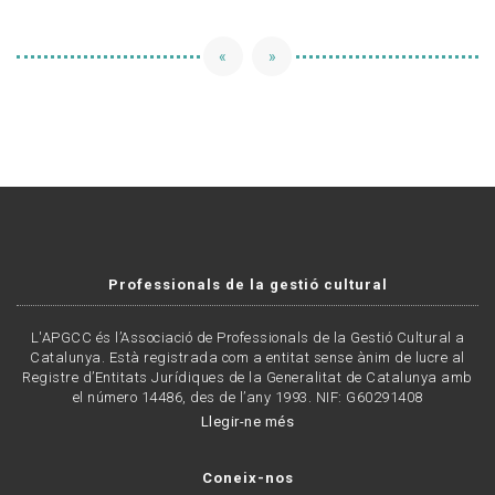
«
»
Professionals de la gestió cultural
L'APGCC és l’Associació de Professionals de la Gestió Cultural a
Catalunya. Està registrada com a entitat sense ànim de lucre al
Registre d’Entitats Jurídiques de la Generalitat de Catalunya amb
el número 14486, des de l’any 1993. NIF: G60291408
Llegir-ne més
Coneix-nos