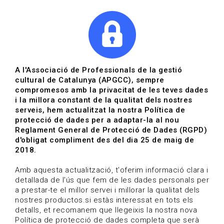
|
|
Agenda
Directori de documents
Actualitza't
A l'Associació de Professionals de la gestió
cultural de Catalunya (APGCC), sempre
Vols estar al dia?
compromesos amb la privacitat de les teves dades
i la millora constant de la qualitat dels nostres
serveis, hem actualitzat la nostra Política de
HOME
/
BLOG
protecció de dades per a adaptar-la al nou
Reglament General de Protecció de Dades (RGPD)
d'obligat compliment des del dia 25 de maig de
2018.
Estigues al dia
Amb aquesta actualització, t'oferim informació clara i
detallada de l'ús que fem de les dades personals per
a prestar-te el millor servei i millorar la qualitat dels
Convocatòries, activitats i notícies del sector de la
nostres productos.si estàs interessat en tots els
cultura.
detalls, et recomanem que llegeixis la nostra nova
Política de protecció de dades completa que serà