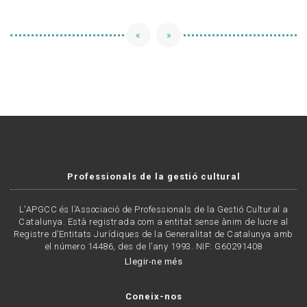
«
»
Professionals de la gestió cultural
L'APGCC és l’Associació de Professionals de la Gestió Cultural a
Catalunya. Està registrada com a entitat sense ànim de lucre al
Registre d’Entitats Jurídiques de la Generalitat de Catalunya amb
el número 14486, des de l’any 1993. NIF: G60291408
Llegir-ne més
Coneix-nos