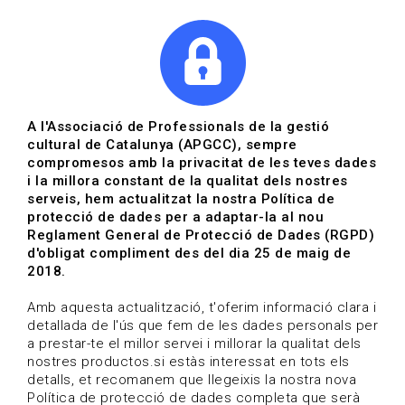
|
|
Agenda
Directori de documents
Actualitza't
A l'Associació de Professionals de la gestió
cultural de Catalunya (APGCC), sempre
Vols estar al dia?
compromesos amb la privacitat de les teves dades
i la millora constant de la qualitat dels nostres
serveis, hem actualitzat la nostra Política de
HOME
/
BLOG
protecció de dades per a adaptar-la al nou
Reglament General de Protecció de Dades (RGPD)
d'obligat compliment des del dia 25 de maig de
2018.
Estigues al dia
Amb aquesta actualització, t'oferim informació clara i
detallada de l'ús que fem de les dades personals per
a prestar-te el millor servei i millorar la qualitat dels
Convocatòries, activitats i notícies del sector de la
nostres productos.si estàs interessat en tots els
cultura.
detalls, et recomanem que llegeixis la nostra nova
Política de protecció de dades completa que serà